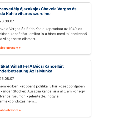
zenvedély éjszakája’: Chavela Vargas és
ida Kahlo viharos szerelme
26.08.07.
avela Vargas és Frida Kahlo kapcsolata az 1940-es
ekben kezdődött, amikor is a híres mexikói énekesnő
a világszerte elismert...
vább olvasom »
itikát Vállalt Fel A Bécsi Kancellár:
nderbetreuung Az Is Munka
26.08.07.
nemrégiben kirobbant politikai vihar középpontjában
exander Stocker, Ausztria kancellárja állt, amikor egy
ilvános fórumon kijelentette, hogy a
ermekgondozás nem...
vább olvasom »