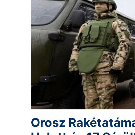
Orosz Rakétatáma