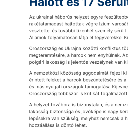
Halott és 17 Sérül
Az ukrajnai háborús helyzet egyre feszültebbé
rakétatámadást hajtottak végre Izium város
vesztette, és további tizenhét személy sérült 
Államok folyamatosan látja el fegyverekkel Kij
Oroszország és Ukrajna közötti konfliktus töb
megteremtésére, a harcok nem enyhülnek. Az i
polgári lakosság is jelentős veszélynek van k
A nemzetközi közösség aggodalmát fejezi ki a 
érintett feleket a harcok beszüntetésére és
és más nyugati országok támogatása Kijevnek
Oroszország többször is kritikát fogalmazot
A helyzet továbbra is bizonytalan, és a nemze
lakosság biztonsága és jövőképe is nagy ké
lépésekre van szükség, melyhez nemcsak a h
hozzáállása is döntő lehet.