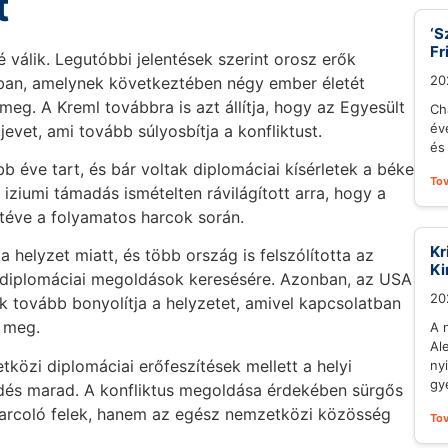
t
‘S
Fr
 válik. Legutóbbi jelentések szerint orosz erők
20
ában, amelynek következtében négy ember életét
meg. A Kreml továbbra is azt állítja, hogy az Egyesült
Ch
év
evet, ami tovább súlyosbítja a konfliktust.
és 
b éve tart, és bár voltak diplomáciai kísérletek a béke
To
ziumi támadás ismételten rávilágított arra, hogy a
itéve a folyamatos harcok során.
Kr
helyzet miatt, és több ország is felszólította az
Ki
 a diplomáciai megoldások keresésére. Azonban, az USA
20
 tovább bonyolítja a helyzetet, amivel kapcsolatban
t meg.
A 
Al
tközi diplomáciai erőfeszítések mellett a helyi
ny
gy
rdés marad. A konfliktus megoldása érdekében sürgős
arcoló felek, hanem az egész nemzetközi közösség
To