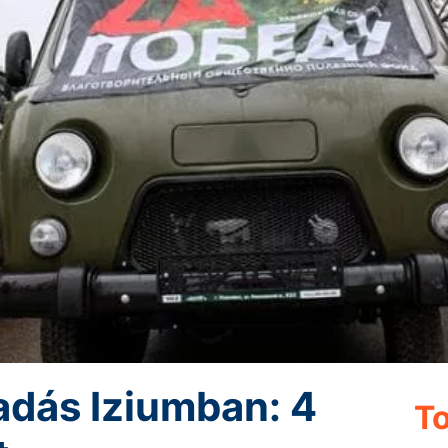
dás Iziumban: 4
To