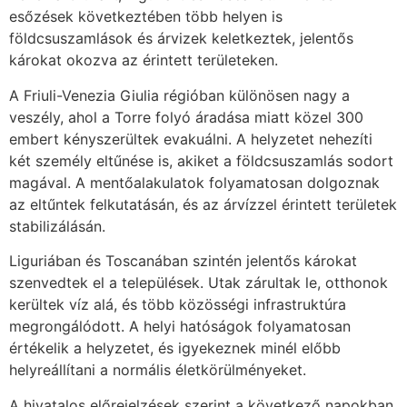
esőzések következtében több helyen is
földcsuszamlások és árvizek keletkeztek, jelentős
károkat okozva az érintett területeken.
A Friuli-Venezia Giulia régióban különösen nagy a
veszély, ahol a Torre folyó áradása miatt közel 300
embert kényszerültek evakuálni. A helyzetet nehezíti
két személy eltűnése is, akiket a földcsuszamlás sodort
magával. A mentőalakulatok folyamatosan dolgoznak
az eltűntek felkutatásán, és az árvízzel érintett területek
stabilizálásán.
Liguriában és Toscanában szintén jelentős károkat
szenvedtek el a települések. Utak zárultak le, otthonok
kerültek víz alá, és több közösségi infrastruktúra
megrongálódott. A helyi hatóságok folyamatosan
értékelik a helyzetet, és igyekeznek minél előbb
helyreállítani a normális életkörülményeket.
A hivatalos előrejelzések szerint a következő napokban