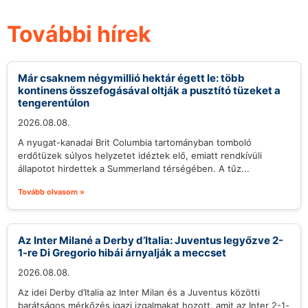
További hírek
Már csaknem négymillió hektár égett le: több
kontinens összefogásával oltják a pusztító tüzeket a
tengerentúlon
2026.08.08.
A nyugat-kanadai Brit Columbia tartományban tomboló
erdőtüzek súlyos helyzetet idéztek elő, emiatt rendkívüli
állapotot hirdettek a Summerland térségében. A tűz...
Tovább olvasom »
Az Inter Milané a Derby d’Italia: Juventus legyőzve 2-
1-re Di Gregorio hibái árnyalják a meccset
2026.08.08.
Az idei Derby d’Italia az Inter Milan és a Juventus közötti
barátságos mérkőzés igazi izgalmakat hozott, amit az Inter 2-1-