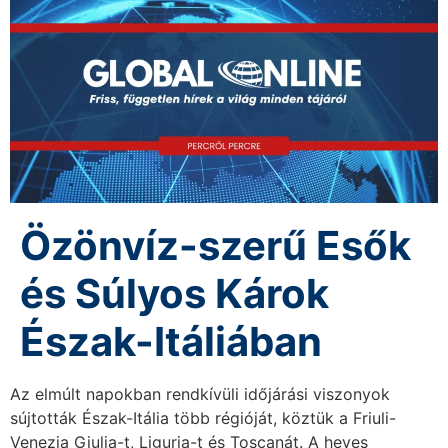
Özönvíz-szerű Esők
és Súlyos Károk
Észak-Itáliában
Az elmúlt napokban rendkívüli időjárási viszonyok
sújtották Észak-Itália több régióját, köztük a Friuli-
Venezia Giulia-t, Liguria-t és Toscanát. A heves