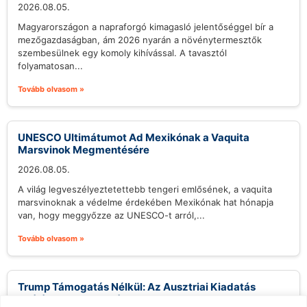
2026.08.05.
Magyarországon a napraforgó kimagasló jelentőséggel bír a
mezőgazdaságban, ám 2026 nyarán a növénytermesztők
szembesülnek egy komoly kihívással. A tavasztól
folyamatosan...
Tovább olvasom »
UNESCO Ultimátumot Ad Mexikónak a Vaquita
Marsvinok Megmentésére
2026.08.05.
A világ legveszélyeztetettebb tengeri emlősének, a vaquita
marsvinoknak a védelme érdekében Mexikónak hat hónapja
van, hogy meggyőzze az UNESCO-t arról,...
Tovább olvasom »
Trump Támogatás Nélkül: Az Ausztriai Kiadatás
Szélén a Tate Testvérek