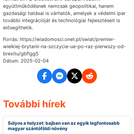
együttműködésnek nemcsak geopolitikai, hanem
gazdasági hatásai is várhatók, amelyek a védelmi ipar
további integrációját és technológiai fejlesztéseit is
elősegíthetik.
Forrás: https://wiadomosci.onet.pl/swiat/premier-
wielkiej-brytanii-na-szczycie-ue-po-raz-pierwszy-od-
brexitu/gbflgg5
Dátum: 2025-02-04
További hírek
Súlyos a helyzet: bajban van az egyik legfontosabb
magyar szántóföldi növény