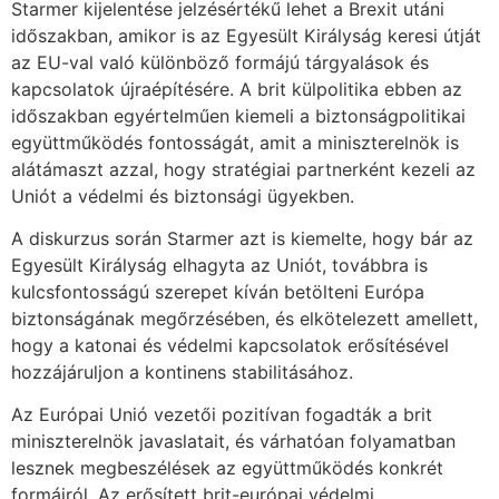
Starmer kijelentése jelzésértékű lehet a Brexit utáni
időszakban, amikor is az Egyesült Királyság keresi útját
az EU-val való különböző formájú tárgyalások és
kapcsolatok újraépítésére. A brit külpolitika ebben az
időszakban egyértelműen kiemeli a biztonságpolitikai
együttműködés fontosságát, amit a miniszterelnök is
alátámaszt azzal, hogy stratégiai partnerként kezeli az
Uniót a védelmi és biztonsági ügyekben.
A diskurzus során Starmer azt is kiemelte, hogy bár az
Egyesült Királyság elhagyta az Uniót, továbbra is
kulcsfontosságú szerepet kíván betölteni Európa
biztonságának megőrzésében, és elkötelezett amellett,
hogy a katonai és védelmi kapcsolatok erősítésével
hozzájáruljon a kontinens stabilitásához.
Az Európai Unió vezetői pozitívan fogadták a brit
miniszterelnök javaslatait, és várhatóan folyamatban
lesznek megbeszélések az együttműködés konkrét
formáiról. Az erősített brit-európai védelmi