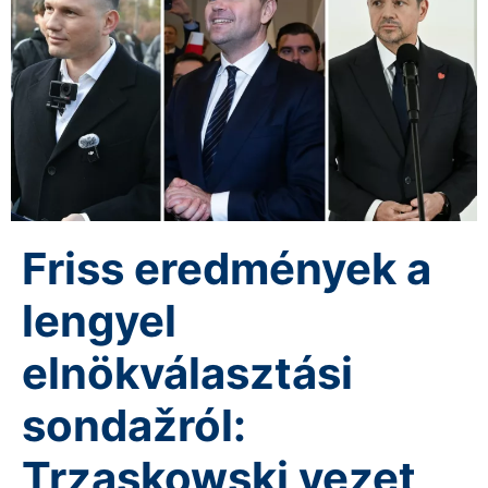
Friss eredmények a
lengyel
elnökválasztási
sondažról:
Trzaskowski vezet