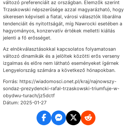
változó preferenciáit az országban. Elemzők szerint
Trzaskowski népszerűsége azzal magyarázható, hogy
sikeresen képviseli a fiatal, városi választók libarálna
tendenciáit és nyitottságát, míg Nawrocki esetében a
hagyományos, konzervatív értékek melletti kiállás
jelenti a fő erősséget.
Az elnökválasztásokkal kapcsolatos folyamatosan
változó dinamikák és a jelöltek közötti erős verseny
izgalmas és előre nem látható eseményeket ígérnek
Lengyelország számára a következő hónapokban.
Forrás: https://wiadomosci.onet.pl/kraj/najnowszy-
sondaz-prezydencki-rafal-trzaskowski-triumfuje-w-
obydwu-turach/jz5dctf
Dátum: 2025-01-27