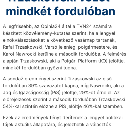
mindkét fordulóban
A legfrissebb, az Opinia24 által a TVN24 számára
készített közvélemény-kutatás szerint, ha a lengyel
elnökválasztásokat a következő vasárnap tartanák,
Rafał Trzaskowski, Varsó jelenlegi polgármestere, és
Karol Nawrocki kerülne a második fordulóba. A felmérés
alapján Trzaskowski, aki a Polgári Platform (KO) jelöltje,
mindkét fordulóban győzni tudna.
A sondaž eredményei szerint Trzaskowski az első
fordulóban 39% szavazatot kapna, míg Nawrocki, aki a
Jog és Igazságosság (PiS) jelöltje, 29%-ot érne el. Az
előrejelzések szerint a második fordulóban Trzaskowski
54%-kal szintén előzne a PiS jelöltje 46%-kal szemben.
Ezek az eredmények fényt derítenek a lengyel politikai
tájék aktuális állapotára, és jelezhetik a választók