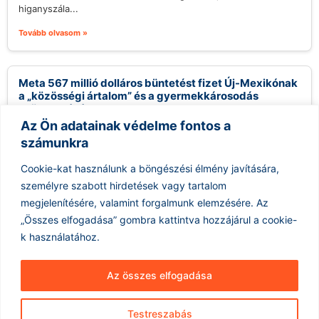
higanyszála...
Tovább olvasom »
Meta 567 millió dolláros büntetést fizet Új-Mexikónak
a „közösségi ártalom” és a gyermekkárosodás
csökkentésére
Az Ön adatainak védelme fontos a
2026.08.07.
számunkra
Egy Új-Mexikói bíró csütörtökön arra kötelezte a Meta
vállalatot, hogy fizessen több mint félmilliárd dollárt az
Cookie-kat használunk a böngészési élmény javítására,
államnak, mivel a vádak...
személyre szabott hirdetések vagy tartalom
Tovább olvasom »
megjelenítésére, valamint forgalmunk elemzésére.
Az
„Összes elfogadása” gombra kattintva hozzájárul a cookie-
k használatához.
Az összes elfogadása
Testreszabás