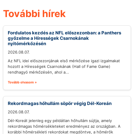
További hírek
Fordulatos kezdés az NFL előszezonban: a Panthers
győzelme a Hírességek Csarnokának
nyitómérkőzésén
2026.08.07.
Az NFL idei előszezonjának első mérkőzése igazi izgalmakat
hozott a Hírességek Csarnokának (Hall of Fame Game)
rendhagyó mérkőzésén, ahol a...
Tovább olvasom »
Rekordmagas hőhullám söpör végig Dél-Koreán
2026.08.07.
Dél-Koreát jelenleg egy példátlan hőhullám sújtja, amely
rekordmagas hőmérsékleteket eredményez az országban. A
korábbi hőmérsékleti rekordokat megdöntve, a hőmérők