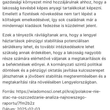
gazdasági környezet mind hozzájárulnak ahhoz, hogy a
lakosság kevésbé képes anyagi tartalékokat képezni.
Emellett a fizetések növekedése nem tart lépést a
költségek emelkedésével, így sok családnak már a
mindennapi kiadások fedezése is küzdelmet jelent.
Ezek a tényezők rávilágítanak arra, hogy a lengyel
háztartások pénzügyi stabilitása potenciálisan
sérülékeny lehet, és további intézkedésekre lehet
szükség annak érdekében, hogy a lakosság nagyobb
része számára elérhetővé váljanak a megtakarítások és
a befektetések előnyei. A kormányzati szintű politikai
döntések és a pénzügyi oktatás javítása kulcsszerepet
játszhatnak a jövőbeni stabilitás megteremtésében és a
megtakarítási ráta növelésében Lengyelországban.
Forrás: https://wiadomosci.onet.pl/kraj/polakow-nie-
stac-na-oszczedzanie-analiza-najnowszego-
raportu/7fm2b2z
Dátum: 2025-02-03