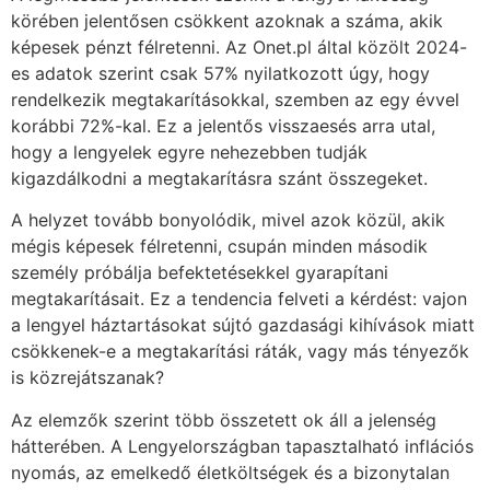
körében jelentősen csökkent azoknak a száma, akik
képesek pénzt félretenni. Az Onet.pl által közölt 2024-
es adatok szerint csak 57% nyilatkozott úgy, hogy
rendelkezik megtakarításokkal, szemben az egy évvel
korábbi 72%-kal. Ez a jelentős visszaesés arra utal,
hogy a lengyelek egyre nehezebben tudják
kigazdálkodni a megtakarításra szánt összegeket.
A helyzet tovább bonyolódik, mivel azok közül, akik
mégis képesek félretenni, csupán minden második
személy próbálja befektetésekkel gyarapítani
megtakarításait. Ez a tendencia felveti a kérdést: vajon
a lengyel háztartásokat sújtó gazdasági kihívások miatt
csökkenek-e a megtakarítási ráták, vagy más tényezők
is közrejátszanak?
Az elemzők szerint több összetett ok áll a jelenség
hátterében. A Lengyelországban tapasztalható inflációs
nyomás, az emelkedő életköltségek és a bizonytalan