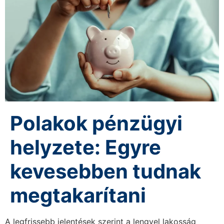
Polakok pénzügyi
helyzete: Egyre
kevesebben tudnak
megtakarítani
A legfrissebb jelentések szerint a lengyel lakosság