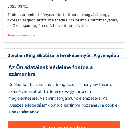
2026.08.10.
Több ezer embert kényszerített otthona elhagyására egy
gyorsan terjedő erdőtűz Kanada Brit Columbia tartományában,
az Okanagan régióban. A helyzet rendkívüli...
Tovább olvasom »
Stephen King alkotásai a tévéképernyőn: A gyengébb
adaptációk is vonzóak?
Az Ön adatainak védelme fontos a
2026.08.10.
számunkra
Stephen King, a horror és thriller műfajának királya, több mint
100 film- és minisorozat-adaptációt inspirált már, ami szinte
Cookie-kat használunk a böngészési élmény javítására,
bibliai méretű...
személyre szabott hirdetések vagy tartalom
Tovább olvasom »
megjelenítésére, valamint forgalmunk elemzésére.
Az
„Összes elfogadása” gombra kattintva hozzájárul a cookie-
k használatához.
Az összes elfogadása