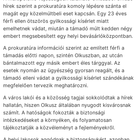
hírek szerint a prokuratúra komoly lépésre szánta el
magát egy közelmúltbeli eset kapcsán. Egy 23 éves
férfi ellen ötszörös gyilkossági kísérlet miatt
emelhetnek vádat, miután a támadó múlt kedden négy
embert megsebesített egy helyi bevásárlóközpontban.
A prokuratúra információi szerint az említett férfi a
támadás előtti napon, szintén Olkuszban, az utcán
bántalmazott egy másik embert éles tárggyal. Az
esetek nyomán az ügyészség gyorsan reagált, és a
támadó elleni vádat a gyilkossági kísérlet szándékának
megfelelően tervezik meghatározni.
A város lakói és a közösség tagjai sokkolódtak a hírek
hallatán, hiszen Olkusz általában nyugodt kisvárosnak
számít. A hatóságok fokozták a biztonsági
intézkedéseket a környéken, és folyamatosan
tájékoztatják a közvéleményt a fejleményekről.
A helyi lakosok aggódnak a biztonságukért, azonban