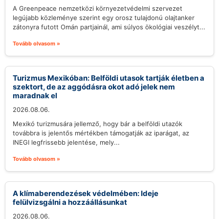
A Greenpeace nemzetközi környezetvédelmi szervezet
legújabb közleménye szerint egy orosz tulajdonú olajtanker
zátonyra futott Omán partjainál, ami súlyos ökológiai veszélyt...
Tovább olvasom »
Turizmus Mexikóban: Belföldi utasok tartják életben a
szektort, de az aggódásra okot adó jelek nem
maradnak el
2026.08.06.
Mexikó turizmusára jellemző, hogy bár a belföldi utazók
továbbra is jelentős mértékben támogatják az iparágat, az
INEGI legfrissebb jelentése, mely...
Tovább olvasom »
A klímaberendezések védelmében: Ideje
felülvizsgálni a hozzáállásunkat
2026.08.06.