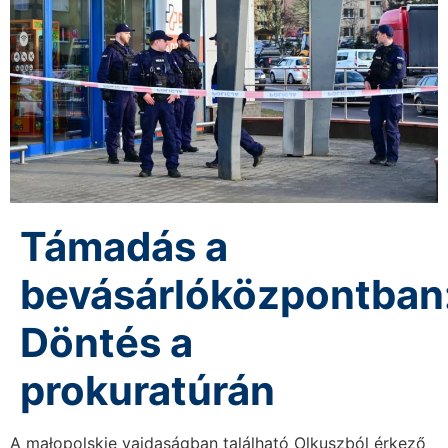
Támadás a
bevásárlóközpontban
Döntés a
prokuratúrán
A małopolskie vajdaságban található Olkuszból érkező