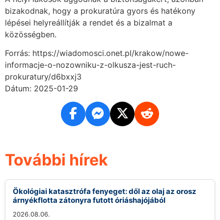
bizakodnak, hogy a prokuratúra gyors és hatékony
lépései helyreállítják a rendet és a bizalmat a
közösségben.
Forrás: https://wiadomosci.onet.pl/krakow/nowe-
informacje-o-nozowniku-z-olkusza-jest-ruch-
prokuratury/d6bxxj3
Dátum: 2025-01-29
További hírek
Ökológiai katasztrófa fenyeget: dől az olaj az orosz
árnyékflotta zátonyra futott óriáshajójából
2026.08.06.