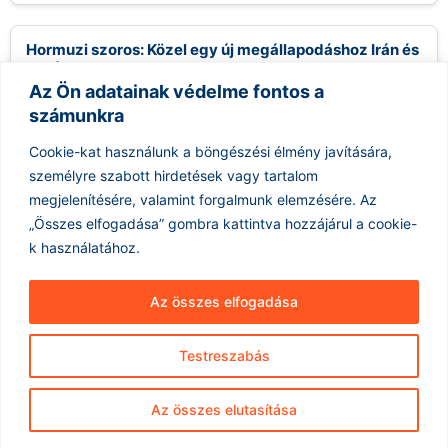
Hormuzi szoros: Közel egy új megállapodáshoz Irán és
Omán
Az Ön adatainak védelme fontos a
2026.08.09.
számunkra
Irán közel áll egy új megállapodás aláírásához Ománnal, amely
egy új tengeri tranzitútvonalat hozna létre a Hormuzi-
Cookie-kat használunk a böngészési élmény javítására,
szorosban. Abbas Araghchi iráni...
személyre szabott hirdetések vagy tartalom
Tovább olvasom »
megjelenítésére, valamint forgalmunk elemzésére.
Az
„Összes elfogadása” gombra kattintva hozzájárul a cookie-
k használatához.
Az összes elfogadása
Testreszabás
Hírarchívum
Impresszum
ÁSZF
Az összes elutasítása
Adatkezelés