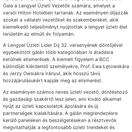
Gala a Lengyel Üzleti Vezetők számára, amelyet a
varsói Hilton Hotelben tartanak. Az eseményen díjazzák
azokat a vállalati vezetőket és szakembereket, akik
kiemelkedő teljesítményt nyújtottak a lengyel üzleti élet
területén az elmúlt év folyamán.
A Lengyel Üzleti Lider Díj 32. versenyének döntőjével
egybekötött gálán több kategóriában is átadásra
kerülnek elismerések. A kiemelt figyelem a BCC
különdíját kiérdemlő személyekre, Prof. Ewa Łętowskára
és Jerzy Owsiakra irányul, akik hosszú távú
hozzájárulásukért kapják meg az elismerést.
Az eseményen számos neves üzleti vezető, döntéshozó
és gazdasági szakértő lesz jelen, ami kiváló alkalmat
nyújt az üzleti kapcsolatok ápolására és új
partnerségek kialakítására. A gálán megrendezésre
kerülő paneleken és beszélgetéseken a résztvevők
megvitathatják a legfontosabb üzleti trendeket és