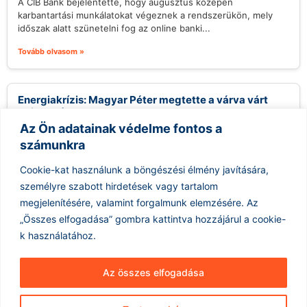
A CIB Bank bejelentette, hogy augusztus közepén
karbantartási munkálatokat végeznek a rendszerükön, mely
időszak alatt szünetelni fog az online banki...
Tovább olvasom »
Energiakrízis: Magyar Péter megtette a várva várt
bejelentést
Az Ön adatainak védelme fontos a
2026.08.07.
számunkra
A közelmúltban fokozódó szárazság és az energiapiacok
ingadozásai komoly aggodalmakat szültek Magyarországon,
Cookie-kat használunk a böngészési élmény javítására,
különösen ami a Paksi Atomerőmű működését illeti. Magyar...
személyre szabott hirdetések vagy tartalom
Tovább olvasom »
megjelenítésére, valamint forgalmunk elemzésére.
Az
„Összes elfogadása” gombra kattintva hozzájárul a cookie-
k használatához.
Az összes elfogadása