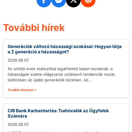
További hírek
Generációk változó házassági szokásai: Hogyan látja
a Z generáció a házasságot?
2026.08.07.
Az utóbbi évek statisztikái egyértelmű képet mutatnak: a
házasságok száma világszerte csökkenő tendenciát mutat,
különösen az újabb generációk körében. Az...
Tovább olvasom »
CIB Bank Karbantartás: Tudnivalók az Ügyfelek
Számára
2026.08.07.