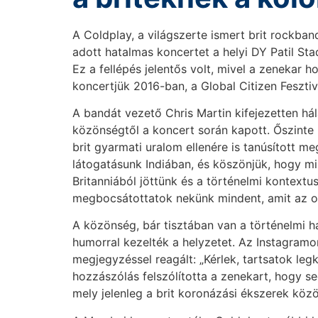
A Coldplay, a világszerte ismert brit rockba
adott hatalmas koncertet a helyi DY Patil Sta
Ez a fellépés jelentős volt, mivel a zenekar h
koncertjük 2016-ban, a Global Citizen Fesztivá
A bandát vezető Chris Martin kifejezetten há
közönségtől a koncert során kapott. Őszinte
brit gyarmati uralom ellenére is tanúsított m
látogatásunk Indiában, és köszönjük, hogy m
Britanniából jöttünk és a történelmi kontext
megbocsátottatok nekünk mindent, amit az or
A közönség, bár tisztában van a történelmi há
humorral kezelték a helyzetet. Az Instagram
megjegyzéssel reagált: „Kérlek, tartsatok le
hozzászólás felszólította a zenekart, hogy s
mely jelenleg a brit koronázási ékszerek közöt