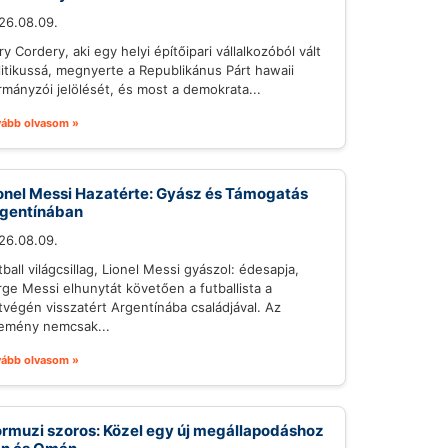
26.08.09.
y Cordery, aki egy helyi építőipari vállalkozóból vált
litikussá, megnyerte a Republikánus Párt hawaii
rmányzói jelölését, és most a demokrata...
vább olvasom »
onel Messi Hazatérte: Gyász és Támogatás
gentínában
26.08.09.
ball világcsillag, Lionel Messi gyászol: édesapja,
rge Messi elhunytát követően a futballista a
tvégén visszatért Argentínába családjával. Az
emény nemcsak...
vább olvasom »
rmuzi szoros: Közel egy új megállapodáshoz