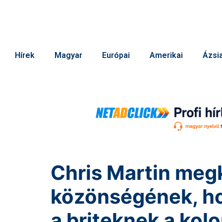
Hírek
Magyar
Európai
Amerikai
Ázsia
Chris Martin meg
közönségének, h
a briteknek a kol