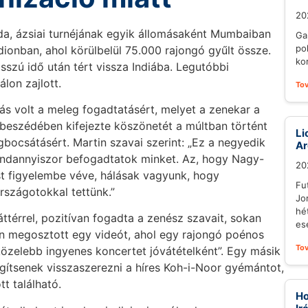
20
nda, ázsiai turnéjának egyik állomásaként Mumbaiban
Gar
po
dionban, ahol körülbelül 75.000 rajongó gyűlt össze.
ko
osszú idő után tért vissza Indiába. Legutóbbi
lon zajlott.
To
lás volt a meleg fogadtatásért, melyet a zenekar a
 beszédében kifejezte köszönetét a múltban történt
Li
egbocsátásért. Martin szavai szerint: „Ez a negyedik
Ar
indannyiszor befogadtatok minket. Az, hogy Nagy-
20
ust figyelembe véve, hálásak vagyunk, hogy
Fut
szágotokkal tettünk.”
Jo
hé
ttérrel, pozitívan fogadta a zenész szavait, sokan
es
on megosztott egy videót, ahol egy rajongó poénos
To
gközelebb ingyenes koncertet jóvátételként”. Egy másik
egítsenek visszaszerezni a híres Koh-i-Noor gyémántot,
t található.
Ho