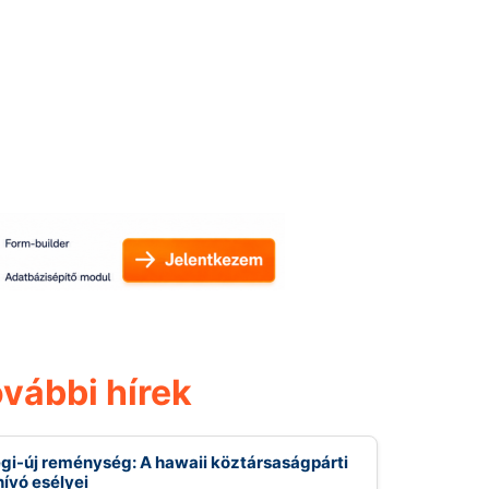
vábbi hírek
gi-új reménység: A hawaii köztársaságpárti
hívó esélyei