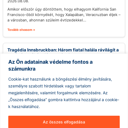
2026.08.08.
Amikor először úgy döntöttem, hogy elhagyom Kalifornia San
Francisco-öböl környékét, hogy Xalapában, Veracruzban éljek –
a városban, ahonnan szüleim évtizedekkel...
Tovább olvasom »
Tragédia Innsbruckban: Három fiatal halála rávilágít a
segítségnyújtás hiányosságaira
Az Ön adatainak védelme fontos a
2026.08.08.
számunkra
Innsbruck városát mélyen megrázta három kiskorú tragikus
halálesete, akik az illegális drogfogyasztás következtében
Cookie-kat használunk a böngészési élmény javítására,
vesztették életüket alig néhány hét leforgása alatt....
személyre szabott hirdetések vagy tartalom
Tovább olvasom »
megjelenítésére, valamint forgalmunk elemzésére.
Az
„Összes elfogadása” gombra kattintva hozzájárul a cookie-
k használatához.
Az összes elfogadása