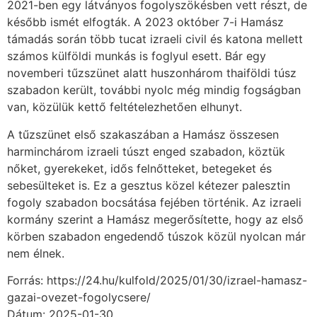
2021-ben egy látványos fogolyszökésben vett részt, de
később ismét elfogták. A 2023 október 7-i Hamász
támadás során több tucat izraeli civil és katona mellett
számos külföldi munkás is foglyul esett. Bár egy
novemberi tűzszünet alatt huszonhárom thaiföldi túsz
szabadon került, további nyolc még mindig fogságban
van, közülük kettő feltételezhetően elhunyt.
A tűzszünet első szakaszában a Hamász összesen
harminchárom izraeli túszt enged szabadon, köztük
nőket, gyerekeket, idős felnőtteket, betegeket és
sebesülteket is. Ez a gesztus közel kétezer palesztin
fogoly szabadon bocsátása fejében történik. Az izraeli
kormány szerint a Hamász megerősítette, hogy az első
körben szabadon engedendő túszok közül nyolcan már
nem élnek.
Forrás: https://24.hu/kulfold/2025/01/30/izrael-hamasz-
gazai-ovezet-fogolycsere/
Dátum: 2025-01-30