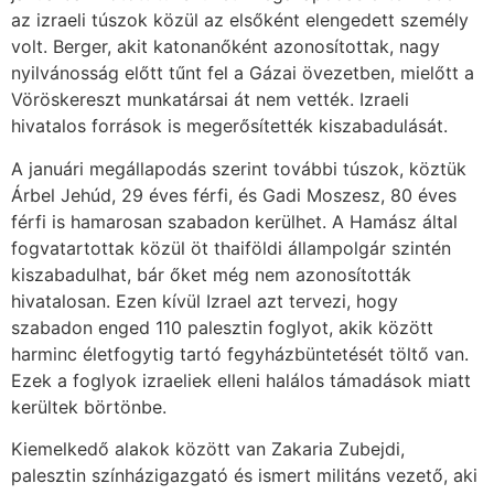
az izraeli túszok közül az elsőként elengedett személy
volt. Berger, akit katonanőként azonosítottak, nagy
nyilvánosság előtt tűnt fel a Gázai övezetben, mielőtt a
Vöröskereszt munkatársai át nem vették. Izraeli
hivatalos források is megerősítették kiszabadulását.
A januári megállapodás szerint további túszok, köztük
Árbel Jehúd, 29 éves férfi, és Gadi Moszesz, 80 éves
férfi is hamarosan szabadon kerülhet. A Hamász által
fogvatartottak közül öt thaiföldi állampolgár szintén
kiszabadulhat, bár őket még nem azonosították
hivatalosan. Ezen kívül Izrael azt tervezi, hogy
szabadon enged 110 palesztin foglyot, akik között
harminc életfogytig tartó fegyházbüntetését töltő van.
Ezek a foglyok izraeliek elleni halálos támadások miatt
kerültek börtönbe.
Kiemelkedő alakok között van Zakaria Zubejdi,
palesztin színházigazgató és ismert militáns vezető, aki