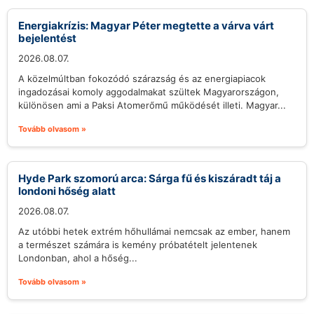
Energiakrízis: Magyar Péter megtette a várva várt
bejelentést
2026.08.07.
A közelmúltban fokozódó szárazság és az energiapiacok
ingadozásai komoly aggodalmakat szültek Magyarországon,
különösen ami a Paksi Atomerőmű működését illeti. Magyar...
Tovább olvasom »
Hyde Park szomorú arca: Sárga fű és kiszáradt táj a
londoni hőség alatt
2026.08.07.
Az utóbbi hetek extrém hőhullámai nemcsak az ember, hanem
a természet számára is kemény próbatételt jelentenek
Londonban, ahol a hőség...
Tovább olvasom »