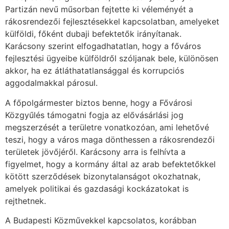
Partizán nevű műsorban fejtette ki véleményét a
rákosrendezői fejlesztésekkel kapcsolatban, amelyeket
külföldi, főként dubaji befektetők irányítanak.
Karácsony szerint elfogadhatatlan, hogy a főváros
fejlesztési ügyeibe külföldről szóljanak bele, különösen
akkor, ha ez átláthatatlansággal és korrupciós
aggodalmakkal párosul.
A főpolgármester biztos benne, hogy a Fővárosi
Közgyűlés támogatni fogja az elővásárlási jog
megszerzését a területre vonatkozóan, ami lehetővé
teszi, hogy a város maga dönthessen a rákosrendezői
területek jövőjéről. Karácsony arra is felhívta a
figyelmet, hogy a kormány által az arab befektetőkkel
kötött szerződések bizonytalanságot okozhatnak,
amelyek politikai és gazdasági kockázatokat is
rejthetnek.
A Budapesti Közművekkel kapcsolatos, korábban