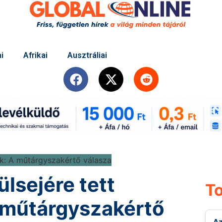
i
Afrikai
Ausztráliai
lsejére tett
To
 műtárgyszakértő
Az