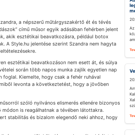
le
m
20
Szandra, a népszerű műtárgyszakértő ét és tévés
Az 
dászok” című műsor egyik adásában fehérben jelent
kö
, akik esztétikai beavatkozásra, például botox
ami
. A Style.hu jelentése szerint Szandra nem hagyta
To
feltételezésekre.
n esztétikai beavatkozáson nem esett át, és súlya
vételei során több napos munka zajlik egyetlen nap
Ve
n foglal. Kiemelte, hogy csak a fehér ruhával
20
amiből levonta a következtetést, hogy a jövőben
Am
Ka
Xa
űsorról szóló nyilvános elismerés ellenére bizonyos
sz
ő módon is reagálhatnak a tévében látottakra.
To
ert stabilitás és bizalom elegendő neki ahhoz, hogy