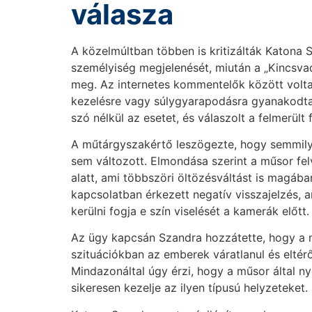
válasza
A közelmúltban többen is kritizálták Katona 
személyiség megjelenését, miután a „Kincsva
meg. Az internetes kommentelők között voltak
kezelésre vagy súlygyarapodásra gyanakodtak
szó nélkül az esetet, és válaszolt a felmerült 
A műtárgyszakértő leszögezte, hogy semmilye
sem változott. Elmondása szerint a műsor fel
alatt, ami többszöri öltözésváltást is magába
kapcsolatban érkezett negatív visszajelzés, 
kerülni fogja e szín viselését a kamerák előtt.
Az ügy kapcsán Szandra hozzátette, hogy a m
szituációkban az emberek váratlanul és eltér
Mindazonáltal úgy érzi, hogy a műsor által ny
sikeresen kezelje az ilyen típusú helyzeteket.