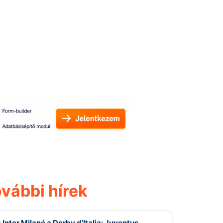
vábbi hírek
 Inter Milané a Derby d’Italia: Juventus