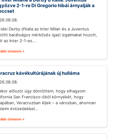
győzve 2-1-re Di Gregorio hibái árnyalják a
eccset
26.08.08.
idei Derby d’Italia az Inter Milan és a Juventus
zötti barátságos mérkőzés igazi izgalmakat hozott,
t az Inter 2-1-es...
vább olvasom »
racruz kávékultúrájának új hulláma
26.08.08.
ikor először úgy döntöttem, hogy elhagyom
lifornia San Francisco-öböl környékét, hogy
lapában, Veracruzban éljek – a városban, ahonnan
üleim évtizedekkel...
vább olvasom »