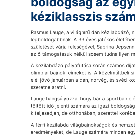
boldogság az egy
kéziklasszis szá
Rasmus Lauge, a világhírű dán kézilabdázó, ne
legboldogabbnak. A 33 éves játékos életében 
születését várja feleségével, Sabrina Jepsenne
az ő támogatásuk nélkül sosem tudna ilyen ma
A kézilabdázó pályafutása során számos díjat 
olimpiai bajnoki címeket is. A közelmúltbeli s
elé: jövő januárban a dán, norvég, és svéd 
szeretne aratni.
Lauge hangsúlyozza, hogy bár a sportban elér
töltött idő jelenti számára az igazi boldogsá
kiteljesedjen, de otthonában, szerettei köré
A férfi kézilabda világbajnokságok és nemze
eredményeket, de Lauge számára minden egy