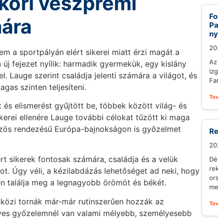
kori veszprémi
Fo
mára
Pa
ny
20
m a sportpályán elért sikerei miatt érzi magát a
Az
új fejezet nyílik: harmadik gyermekük, egy kislány
iz
l. Lauge szerint családja jelenti számára a világot, és
Fa
gas szinten teljesíteni.
To
és elismerést gyűjtött be, többek között világ- és
ikerei ellenére Lauge további célokat tűzött ki maga
közös rendezésű Európa-bajnokságon is győzelmet
Re
20
t sikerek fontosak számára, családja és a velük
Dé
re
got. Úgy véli, a kézilabdázás lehetőséget ad neki, hogy
or
ben találja meg a legnagyobb örömöt és békét.
me
tközi tornák már-már rutinszerűen hozzák az
To
es győzelemnél van valami mélyebb, személyesebb