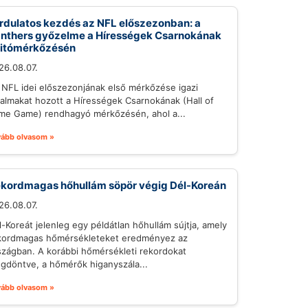
rdulatos kezdés az NFL előszezonban: a
nthers győzelme a Hírességek Csarnokának
itómérkőzésén
26.08.07.
 NFL idei előszezonjának első mérkőzése igazi
galmakat hozott a Hírességek Csarnokának (Hall of
me Game) rendhagyó mérkőzésén, ahol a...
vább olvasom »
kordmagas hőhullám söpör végig Dél-Koreán
26.08.07.
l-Koreát jelenleg egy példátlan hőhullám sújtja, amely
kordmagas hőmérsékleteket eredményez az
szágban. A korábbi hőmérsékleti rekordokat
gdöntve, a hőmérők higanyszála...
vább olvasom »