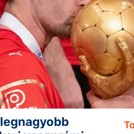
 legnagyobb
To