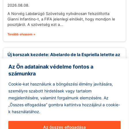
2026.08.08.
A Norvég Labdarúgó Szövetség nyilvánosan felszólította
Gianni Infantino-t, a FIFA jelenlegi elnökét, hogy mondjon le
posztjáról. A szövetség ezt a...
Tovább olvasom »
Új korszak kezdete: Abelardo de la Espriella letette az
esküt, mint Kolumbia elnöke
Az Ön adatainak védelme fontos a
2026.08.08.
számunkra
Abelardo de la Espriella, aki szoros kapcsolatokat tervez
építeni az Egyesült Államokkal, hivatalosan is Kolumbia
Cookie-kat használunk a böngészési élmény javítására,
elnökeként tette le az esküt...
személyre szabott hirdetések vagy tartalom
Tovább olvasom »
megjelenítésére, valamint forgalmunk elemzésére.
Az
„Összes elfogadása” gombra kattintva hozzájárul a cookie-
k használatához.
Az összes elfogadása