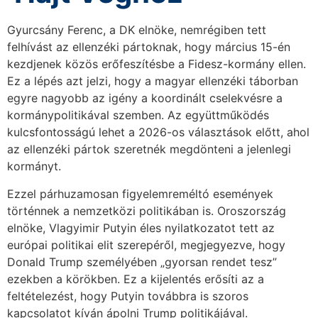
Gyurcsány Ferenc, a DK elnöke, nemrégiben tett
felhívást az ellenzéki pártoknak, hogy március 15-én
kezdjenek közös erőfeszítésbe a Fidesz-kormány ellen.
Ez a lépés azt jelzi, hogy a magyar ellenzéki táborban
egyre nagyobb az igény a koordinált cselekvésre a
kormánypolitikával szemben. Az együttműködés
kulcsfontosságú lehet a 2026-os választások előtt, ahol
az ellenzéki pártok szeretnék megdönteni a jelenlegi
kormányt.
Ezzel párhuzamosan figyelemreméltó események
történnek a nemzetközi politikában is. Oroszország
elnöke, Vlagyimir Putyin éles nyilatkozatot tett az
európai politikai elit szerepéről, megjegyezve, hogy
Donald Trump személyében „gyorsan rendet tesz”
ezekben a körökben. Ez a kijelentés erősíti az a
feltételezést, hogy Putyin továbbra is szoros
kapcsolatot kíván ápolni Trump politikájával.