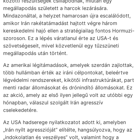
közötti feszültségek csillapodnak, miután egy
megállapodás született a harcok lezárására.
Mindazonáltal, a helyzet hamarosan újra escalálódott,
amikor Irán rakétatámadást hajtott végre három
kereskedelmi hajó ellen a stratégiailag fontos Hormuzi-
szoroson. Ez a lépés váratlanul érte az USA-t és
szövetségeseit, mivel közvetlenül egy tűzszüneti
megállapodás után történt.
Az amerikai légitámadások, amelyek szerdán zajlottak,
több hullámban érték az iráni célpontokat, beleértve
légvédelmi rendszereket, kikötői infrastruktúrákat, part
menti radar állomásokat és drónindító állomásokat. Ez
az akció, amely az első ilyen jellegű volt az utóbbi egy
hónapban, válaszul szolgált Irán agresszív
cselekedetére.
Az USA hadserege nyilatkozatot adott ki, amelyben
„Irán nyílt agresszióját” elítélte, hangsúlyozva, hogy az
„indokolatlan és veszélyes” volt, valamint hogy a