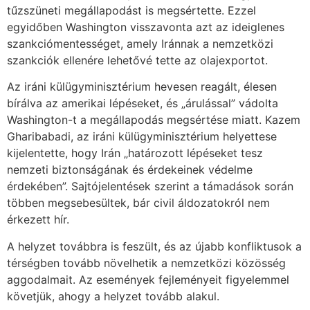
tűzszüneti megállapodást is megsértette. Ezzel
egyidőben Washington visszavonta azt az ideiglenes
szankciómentességet, amely Iránnak a nemzetközi
szankciók ellenére lehetővé tette az olajexportot.
Az iráni külügyminisztérium hevesen reagált, élesen
bírálva az amerikai lépéseket, és „árulással” vádolta
Washington-t a megállapodás megsértése miatt. Kazem
Gharibabadi, az iráni külügyminisztérium helyettese
kijelentette, hogy Irán „határozott lépéseket tesz
nemzeti biztonságának és érdekeinek védelme
érdekében”. Sajtójelentések szerint a támadások során
többen megsebesültek, bár civil áldozatokról nem
érkezett hír.
A helyzet továbbra is feszült, és az újabb konfliktusok a
térségben tovább növelhetik a nemzetközi közösség
aggodalmait. Az események fejleményeit figyelemmel
követjük, ahogy a helyzet tovább alakul.