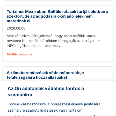
Turizmus Mexikóban: Belföldi utasok tartják életben a
szektort, de az aggódásra okot adó jelek nem
maradnak el
2026.08.06.
Mexikó turizmusára jellemző, hogy bár a belföldi utazók
továbbra is jelentős mértékben támogatják az iparágat, az
INEGI legfrissebb jelentése, mely...
Tovább olvasom »
A klímaberendezések védelmében: Ideje
felülvizsgálni a hozzáállásunkat
2026.08.06.
Az Ön adatainak védelme fontos a
A klímaberendezések használata sokak számára
számunkra
ellentmondásos kérdést jelent, különösen a környezettudatos
közösségekben. Gyakran hallani kritikákat, melyek szerint a
Cookie-kat használunk a böngészési élmény javítására,
légkondicionálók felesleges...
személyre szabott hirdetések vagy tartalom
Tovább olvasom »