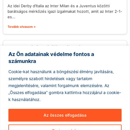
Az idei Derby d’Italia az Inter Milan és a Juventus közötti
barátságos mérkőzés igazi izgalmakat hozott, amit az Inter 2-1-
es...
Tovább olvasom »
Veracruz kávékultúrájának új hulláma
Az Ön adatainak védelme fontos a
2026.08.08.
számunkra
Amikor először úgy döntöttem, hogy elhagyom Kalifornia San
Francisco-öböl környékét, hogy Xalapában, Veracruzban éljek –
Cookie-kat használunk a böngészési élmény javítására,
a városban, ahonnan szüleim évtizedekkel...
személyre szabott hirdetések vagy tartalom
Tovább olvasom »
megjelenítésére, valamint forgalmunk elemzésére.
Az
„Összes elfogadása” gombra kattintva hozzájárul a cookie-
k használatához.
Az összes elfogadása