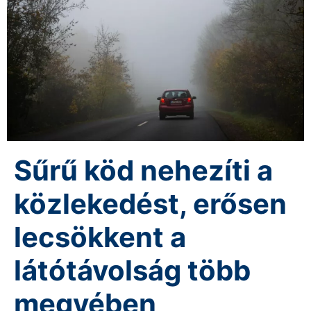
Sűrű köd nehezíti a
közlekedést, erősen
lecsökkent a
látótávolság több
megyében