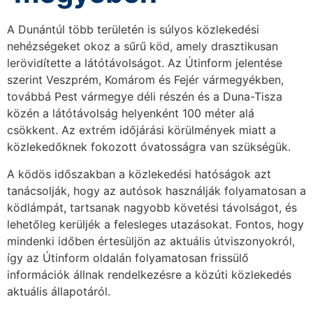
A Dunántúl több területén is súlyos közlekedési
nehézségeket okoz a sűrű köd, amely drasztikusan
lerövidítette a látótávolságot. Az Útinform jelentése
szerint Veszprém, Komárom és Fejér vármegyékben,
továbbá Pest vármegye déli részén és a Duna-Tisza
közén a látótávolság helyenként 100 méter alá
csökkent. Az extrém időjárási körülmények miatt a
közlekedőknek fokozott óvatosságra van szükségük.
A ködös időszakban a közlekedési hatóságok azt
tanácsolják, hogy az autósok használják folyamatosan a
ködlámpát, tartsanak nagyobb követési távolságot, és
lehetőleg kerüljék a felesleges utazásokat. Fontos, hogy
mindenki időben értesüljön az aktuális útviszonyokról,
így az Útinform oldalán folyamatosan frissülő
információk állnak rendelkezésre a közúti közlekedés
aktuális állapotáról.