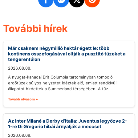
További hírek
Már csaknem négymillió hektár égett le: több
kontinens összefogásával oltják a pusztító tüzeket a
tengerentúlon
2026.08.08.
A nyugat-kanadai Brit Columbia tartományban tomboló
erdőtüzek súlyos helyzetet idéztek elő, emiatt rendkívüli
állapotot hirdettek a Summerland térségében. A tűz...
Tovább olvasom »
Az Inter Milané a Derby d’Italia: Juventus legyőzve 2-
1-re Di Gregorio hibái árnyalják a meccset
2026.08.08.