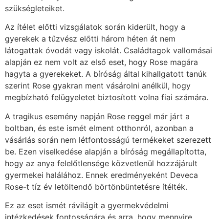
szükségleteiket.
Az ítélet előtti vizsgálatok során kiderült, hogy a
gyerekek a tűzvész előtti három héten át nem
látogattak óvodát vagy iskolát. Családtagok vallomásai
alapján ez nem volt az első eset, hogy Rose magára
hagyta a gyerekeket. A bíróság által kihallgatott tanúk
szerint Rose gyakran ment vásárolni anélkül, hogy
megbízható felügyeletet biztosított volna fiai számára.
A tragikus esemény napján Rose reggel már járt a
boltban, és este ismét elment otthonról, azonban a
vásárlás során nem létfontosságú termékeket szerezett
be. Ezen viselkedése alapján a bíróság megállapította,
hogy az anya felelőtlensége közvetlenül hozzájárult
gyermekei halálához. Ennek eredményeként Deveca
Rose-t tíz év letöltendő börtönbüntetésre ítélték.
Ez az eset ismét rávilágít a gyermekvédelmi
intézkedések fontosságára és arra, hogy mennyire