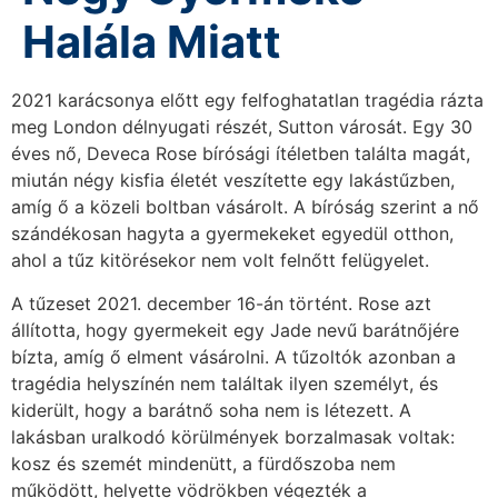
Halála Miatt
2021 karácsonya előtt egy felfoghatatlan tragédia rázta
meg London délnyugati részét, Sutton városát. Egy 30
éves nő, Deveca Rose bírósági ítéletben találta magát,
miután négy kisfia életét veszítette egy lakástűzben,
amíg ő a közeli boltban vásárolt. A bíróság szerint a nő
szándékosan hagyta a gyermekeket egyedül otthon,
ahol a tűz kitörésekor nem volt felnőtt felügyelet.
A tűzeset 2021. december 16-án történt. Rose azt
állította, hogy gyermekeit egy Jade nevű barátnőjére
bízta, amíg ő elment vásárolni. A tűzoltók azonban a
tragédia helyszínén nem találtak ilyen személyt, és
kiderült, hogy a barátnő soha nem is létezett. A
lakásban uralkodó körülmények borzalmasak voltak:
kosz és szemét mindenütt, a fürdőszoba nem
működött, helyette vödrökben végezték a