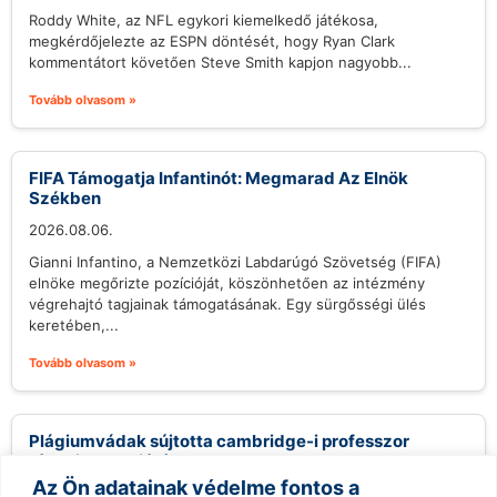
Roddy White, az NFL egykori kiemelkedő játékosa,
megkérdőjelezte az ESPN döntését, hogy Ryan Clark
kommentátort követően Steve Smith kapjon nagyobb...
Tovább olvasom »
FIFA Támogatja Infantinót: Megmarad Az Elnök
Székben
2026.08.06.
Gianni Infantino, a Nemzetközi Labdarúgó Szövetség (FIFA)
elnöke megőrizte pozícióját, köszönhetően az intézmény
végrehajtó tagjainak támogatásának. Egy sürgősségi ülés
keretében,...
Tovább olvasom »
Plágiumvádak sújtotta cambridge-i professzor
távozik posztjáról
Az Ön adatainak védelme fontos a
2026.08.06.