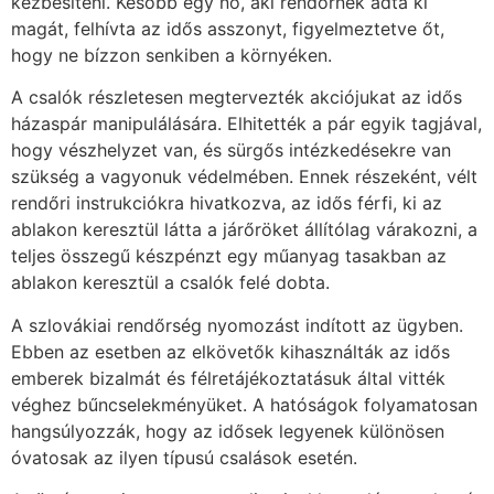
kézbesíteni. Később egy nő, aki rendőrnek adta ki
magát, felhívta az idős asszonyt, figyelmeztetve őt,
hogy ne bízzon senkiben a környéken.
A csalók részletesen megtervezték akciójukat az idős
házaspár manipulálására. Elhitették a pár egyik tagjával,
hogy vészhelyzet van, és sürgős intézkedésekre van
szükség a vagyonuk védelmében. Ennek részeként, vélt
rendőri instrukciókra hivatkozva, az idős férfi, ki az
ablakon keresztül látta a járőröket állítólag várakozni, a
teljes összegű készpénzt egy műanyag tasakban az
ablakon keresztül a csalók felé dobta.
A szlovákiai rendőrség nyomozást indított az ügyben.
Ebben az esetben az elkövetők kihasználták az idős
emberek bizalmát és félretájékoztatásuk által vitték
véghez bűncselekményüket. A hatóságok folyamatosan
hangsúlyozzák, hogy az idősek legyenek különösen
óvatosak az ilyen típusú csalások esetén.