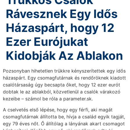
Rávesznek Egy Idős
Házaspárt, hogy 12
Ezer Eurójukat
Kidobják Az Ablakon
Pozsonyban hihetetlen trükkre kényszerítettek egy idős
házaspárt. Egy csomagfutárnak és rendőröknek kiadott
csalótársaság úgy becsapta őket, hogy 12 ezer eurót
dobtak le az ablakból, közvetlenül a csalók várakozó
kezeibe – számol be róla a parameter.sk.
A cselvetés első lépése, hogy egy férfi, aki magát
csomagfutárnak állította be, hívja a család egyik tagját,
egy 79 éves nőt. Ő állítólag a lányának akart csomagot