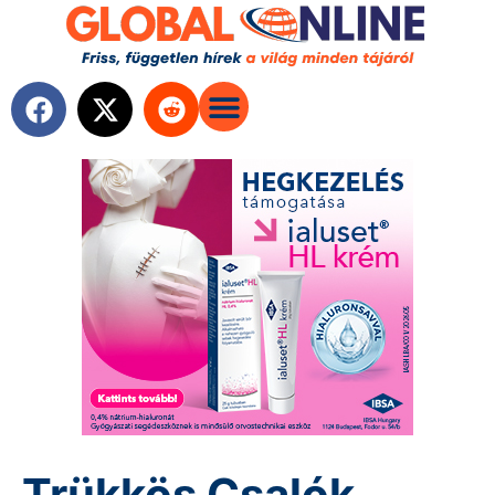
Trükkös Csalók