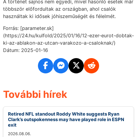
A történet sajnos nem egyedi, mivel hasonló esetek már
többször előfordultak az országban, ahol csalók
használtak ki idősek jóhiszeműségét és félelmét.
Forrás: [parameter.sk]
(https://24.hu/kulfold/2025/01/16/12-ezer-eurot-dobtak-
ki-az-ablakon-az-utcan-varakozo-a-csaloknak/)
Dátum: 2025-01-16
További hírek
Retired NFL standout Roddy White suggests Ryan
Clark’s outspokenness may have played role in ESPN
exit
2026.08.06.