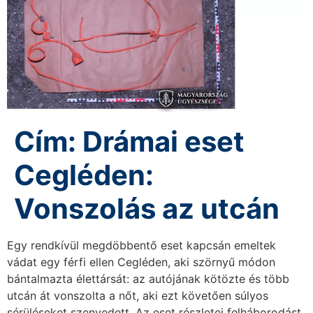
Cím: Drámai eset
Cegléden:
Vonszolás az utcán
Egy rendkívül megdöbbentő eset kapcsán emeltek
vádat egy férfi ellen Cegléden, aki szörnyű módon
bántalmazta élettársát: az autójának kötözte és több
utcán át vonszolta a nőt, aki ezt követően súlyos
sérüléseket szenvedett. Az eset részletei felháborodást