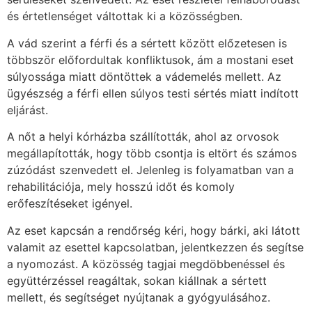
és értetlenséget váltottak ki a közösségben.
A vád szerint a férfi és a sértett között előzetesen is
többször előfordultak konfliktusok, ám a mostani eset
súlyossága miatt döntöttek a vádemelés mellett. Az
ügyészség a férfi ellen súlyos testi sértés miatt indított
eljárást.
A nőt a helyi kórházba szállították, ahol az orvosok
megállapították, hogy több csontja is eltört és számos
zúzódást szenvedett el. Jelenleg is folyamatban van a
rehabilitációja, mely hosszú időt és komoly
erőfeszítéseket igényel.
Az eset kapcsán a rendőrség kéri, hogy bárki, aki látott
valamit az esettel kapcsolatban, jelentkezzen és segítse
a nyomozást. A közösség tagjai megdöbbenéssel és
együttérzéssel reagáltak, sokan kiállnak a sértett
mellett, és segítséget nyújtanak a gyógyulásához.