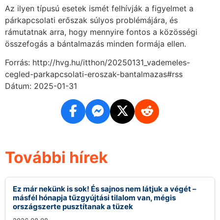
Az ilyen típusú esetek ismét felhívják a figyelmet a
párkapcsolati erőszak súlyos problémájára, és
rámutatnak arra, hogy mennyire fontos a közösségi
összefogás a bántalmazás minden formája ellen.
Forrás: http://hvg.hu/itthon/20250131_vademeles-
cegled-parkapcsolati-eroszak-bantalmazas#rss
Dátum: 2025-01-31
További hírek
Ez már nekünk is sok! És sajnos nem látjuk a végét –
másfél hónapja tűzgyújtási tilalom van, mégis
országszerte pusztítanak a tüzek