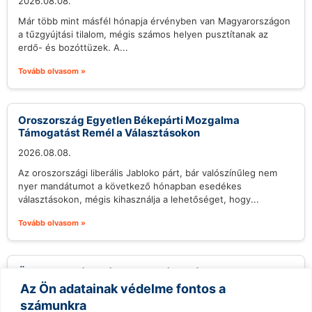
2026.08.08.
Már több mint másfél hónapja érvényben van Magyarországon
a tűzgyújtási tilalom, mégis számos helyen pusztítanak az
erdő- és bozóttüzek. A...
Tovább olvasom »
Oroszország Egyetlen Békepárti Mozgalma
Támogatást Remél a Választásokon
2026.08.08.
Az oroszországi liberális Jabloko párt, bár valószínűleg nem
nyer mandátumot a következő hónapban esedékes
választásokon, mégis kihasználja a lehetőséget, hogy...
Tovább olvasom »
Öregember átverése: Sokkoló csalás aranyrudakkal
Az Ön adatainak védelme fontos a
2026.08.08.
számunkra
Washington-ban két férfi vádolnak azzal, hogy federális