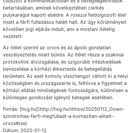
csúszott a kommunikációban és a betegségelőírások
betartásában, aminek következtében csirkés
pulykaragut kapott ebédre. A rosszul feldolgozott étel
miatt a férfi fulladásos halált halt. Az ügy körülményeit
követően jogi eljárás indult, ami a mostani ítéletig
vezetett.
Az ítélet szerint az orvos és az ápoló gondatlan
veszélyeztetés miatt bűnös. Az ítélet része a szakmai
protokollok átvizsgálása, és szigorúbb intézkedések
bevezetése a kórházi étkeztetés és betegellátás
területein. Az eset komoly visszhangot váltott ki a helyi
közösségben és országszerte is, felhívva a figyelmet a
kórházi ellátás minőségének fontosságára, különösen a
különleges gondozást igénylő betegek esetében.
Forrás: [hvg.hu](http://hvg.hu/itthon/20250112_Down-
szindromas-ferfi-megfulladt-a-korhazban-elitelt-
orvos#rss)
Dátum: 2025-01-12