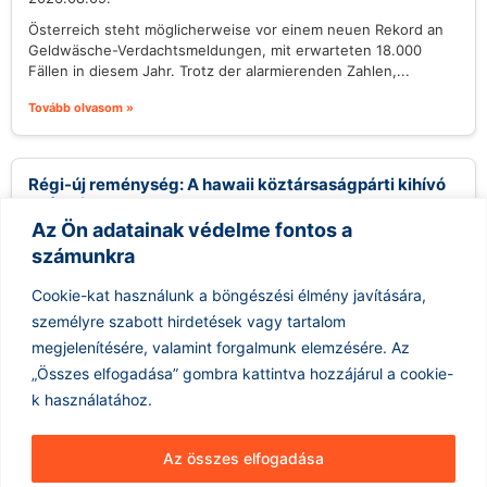
Österreich steht möglicherweise vor einem neuen Rekord an
Geldwäsche-Verdachtsmeldungen, mit erwarteten 18.000
Fällen in diesem Jahr. Trotz der alarmierenden Zahlen,...
Tovább olvasom »
Régi-új reménység: A hawaii köztársaságpárti kihívó
esélyei
Az Ön adatainak védelme fontos a
2026.08.09.
számunkra
Gary Cordery, aki egy helyi építőipari vállalkozóból vált
politikussá, megnyerte a Republikánus Párt hawaii kormányzói
Cookie-kat használunk a böngészési élmény javítására,
jelölését, és most a demokrata...
személyre szabott hirdetések vagy tartalom
Tovább olvasom »
megjelenítésére, valamint forgalmunk elemzésére.
Az
„Összes elfogadása” gombra kattintva hozzájárul a cookie-
k használatához.
Az összes elfogadása