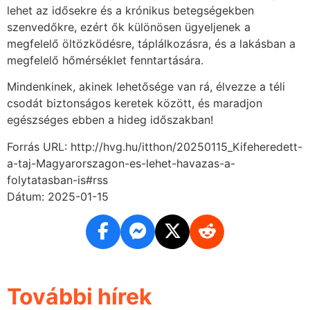
lehet az idősekre és a krónikus betegségekben
szenvedőkre, ezért ők különösen ügyeljenek a
megfelelő öltözködésre, táplálkozásra, és a lakásban a
megfelelő hőmérséklet fenntartására.
Mindenkinek, akinek lehetősége van rá, élvezze a téli
csodát biztonságos keretek között, és maradjon
egészséges ebben a hideg időszakban!
Forrás URL: http://hvg.hu/itthon/20250115_Kifeheredett-
a-taj-Magyarorszagon-es-lehet-havazas-a-
folytatasban-is#rss
Dátum: 2025-01-15
További hírek