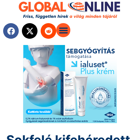
Sokfelé kifehéredett