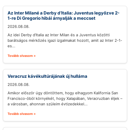
Az Inter Milané a Derby d’Italia: Juventus legyőzve 2-
1-re Di Gregorio hibái árnyalják a meccset
2026.08.08.
Az idei Derby d’Italia az Inter Milan és a Juventus közötti
barátságos mérkőzés igazi izgalmakat hozott, amit az Inter 2-1-
es...
Tovább olvasom »
Veracruz kávékultúrájának új hulláma
2026.08.08.
Amikor először úgy döntöttem, hogy elhagyom Kalifornia San
Francisco-öböl környékét, hogy Xalapában, Veracruzban éljek –
a városban, ahonnan szüleim évtizedekkel...
Tovább olvasom »