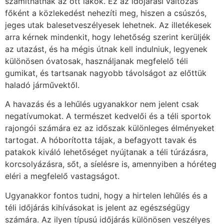
számíthatnak az ott lakók. Ez az időjárási változás
főként a közlekedést nehezíti meg, hiszen a csúszós,
jeges utak balesetveszélyesek lehetnek. Az illetékesek
arra kérnek mindenkit, hogy lehetőség szerint kerüljék
az utazást, és ha mégis útnak kell indulniuk, legyenek
különösen óvatosak, használjanak megfelelő téli
gumikat, és tartsanak nagyobb távolságot az előttük
haladó járművektől.
A havazás és a lehűlés ugyanakkor nem jelent csak
negatívumokat. A természet kedvelői és a téli sportok
rajongói számára ez az időszak különleges élményeket
tartogat. A hóborította tájak, a befagyott tavak és
patakok kiváló lehetőséget nyújtanak a téli túrázásra,
korcsolyázásra, sőt, a síelésre is, amennyiben a hóréteg
eléri a megfelelő vastagságot.
Ugyanakkor fontos tudni, hogy a hirtelen lehűlés és a
téli időjárás kihívásokat is jelent az egészségügy
számára. Az ilyen típusú időjárás különösen veszélyes