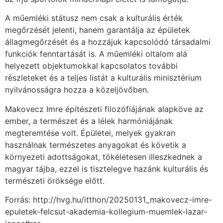
A műemléki státusz nem csak a kulturális érték
megőrzését jelenti, hanem garantálja az épületek
állagmegőrzését és a hozzájuk kapcsolódó társadalmi
funkciók fenntartását is. A műemléki oltalom alá
helyezett objektumokkal kapcsolatos további
részleteket és a teljes listát a kulturális minisztérium
nyilvánosságra hozza a közeljövőben.
Makovecz Imre építészeti filozófiájának alapköve az
ember, a természet és a lélek harmóniájának
megteremtése volt. Épületei, melyek gyakran
használnak természetes anyagokat és követik a
környezeti adottságokat, tökéletesen illeszkednek a
magyar tájba, ezzel is tisztelegve hazánk kulturális és
természeti öröksége előtt.
Forrás: http://hvg.hu/itthon/20250131_makovecz-imre-
epuletek-felcsut-akademia-kollegium-muemlek-lazar-