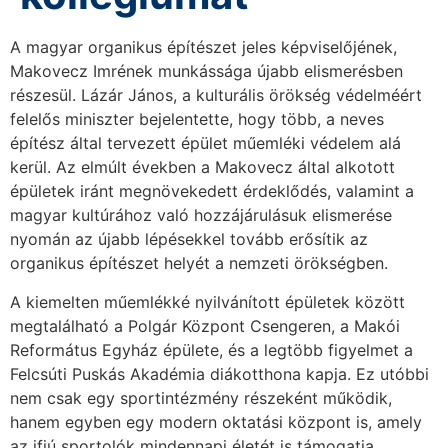
A magyar organikus építészet jeles képviselőjének,
Makovecz Imrének munkássága újabb elismerésben
részesül. Lázár János, a kulturális örökség védelméért
felelős miniszter bejelentette, hogy több, a neves
építész által tervezett épület műemléki védelem alá
kerül. Az elmúlt években a Makovecz által alkotott
épületek iránt megnövekedett érdeklődés, valamint a
magyar kultúrához való hozzájárulásuk elismerése
nyomán az újabb lépésekkel tovább erősítik az
organikus építészet helyét a nemzeti örökségben.
A kiemelten műemlékké nyilvánított épületek között
megtalálható a Polgár Központ Csengeren, a Makói
Református Egyház épülete, és a legtöbb figyelmet a
Felcsúti Puskás Akadémia diákotthona kapja. Ez utóbbi
nem csak egy sportintézmény részeként működik,
hanem egyben egy modern oktatási központ is, amely
az ifjú sportolók mindennapi életét is támogatja.