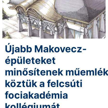
Újabb Makovecz-
épületeket
minősítenek műemlék
köztük a felcsúti
fociakadémia
kollégiumát