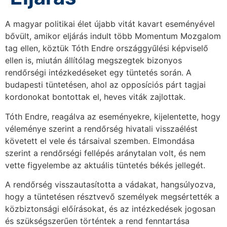
A magyar politikai élet újabb vitát kavart eseményével
bővült, amikor eljárás indult több Momentum Mozgalom
tag ellen, köztük Tóth Endre országgyűlési képviselő
ellen is, miután állítólag megszegtek bizonyos
rendőrségi intézkedéseket egy tüntetés során. A
budapesti tüntetésen, ahol az opposíciós párt tagjai
kordonokat bontottak el, heves viták zajlottak.
Tóth Endre, reagálva az eseményekre, kijelentette, hogy
véleménye szerint a rendőrség hivatali visszaélést
követett el vele és társaival szemben. Elmondása
szerint a rendőrségi fellépés aránytalan volt, és nem
vette figyelembe az aktuális tüntetés békés jellegét.
A rendőrség visszautasította a vádakat, hangsúlyozva,
hogy a tüntetésen résztvevő személyek megsértették a
közbiztonsági előírásokat, és az intézkedések jogosan
és szükségszerűen történtek a rend fenntartása