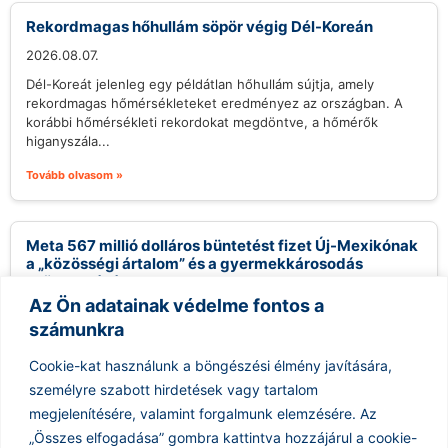
Rekordmagas hőhullám söpör végig Dél-Koreán
2026.08.07.
Dél-Koreát jelenleg egy példátlan hőhullám sújtja, amely
rekordmagas hőmérsékleteket eredményez az országban. A
korábbi hőmérsékleti rekordokat megdöntve, a hőmérők
higanyszála...
Tovább olvasom »
Meta 567 millió dolláros büntetést fizet Új-Mexikónak
a „közösségi ártalom” és a gyermekkárosodás
csökkentésére
Az Ön adatainak védelme fontos a
2026.08.07.
számunkra
Egy Új-Mexikói bíró csütörtökön arra kötelezte a Meta
vállalatot, hogy fizessen több mint félmilliárd dollárt az
Cookie-kat használunk a böngészési élmény javítására,
államnak, mivel a vádak...
személyre szabott hirdetések vagy tartalom
Tovább olvasom »
megjelenítésére, valamint forgalmunk elemzésére.
Az
„Összes elfogadása” gombra kattintva hozzájárul a cookie-