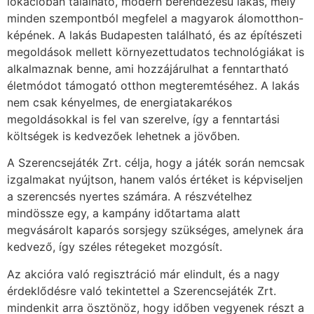
lokációban található, modern berendezésű lakás, mely
minden szempontból megfelel a magyarok álomotthon-
képének. A lakás Budapesten található, és az építészeti
megoldások mellett környezettudatos technológiákat is
alkalmaznak benne, ami hozzájárulhat a fenntartható
életmódot támogató otthon megteremtéséhez. A lakás
nem csak kényelmes, de energiatakarékos
megoldásokkal is fel van szerelve, így a fenntartási
költségek is kedvezőek lehetnek a jövőben.
A Szerencsejáték Zrt. célja, hogy a játék során nemcsak
izgalmakat nyújtson, hanem valós értéket is képviseljen
a szerencsés nyertes számára. A részvételhez
mindössze egy, a kampány időtartama alatt
megvásárolt kaparós sorsjegy szükséges, amelynek ára
kedvező, így széles rétegeket mozgósít.
Az akcióra való regisztráció már elindult, és a nagy
érdeklődésre való tekintettel a Szerencsejáték Zrt.
mindenkit arra ösztönöz, hogy időben vegyenek részt a