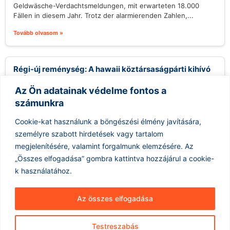
Geldwäsche-Verdachtsmeldungen, mit erwarteten 18.000
Fällen in diesem Jahr. Trotz der alarmierenden Zahlen,...
Tovább olvasom »
Régi-új reménység: A hawaii köztársaságpárti kihívó
esélyei
Az Ön adatainak védelme fontos a
2026.08.09.
számunkra
Gary Cordery, aki egy helyi építőipari vállalkozóból vált
politikussá, megnyerte a Republikánus Párt hawaii kormányzói
Cookie-kat használunk a böngészési élmény javítására,
jelölését, és most a demokrata...
személyre szabott hirdetések vagy tartalom
Tovább olvasom »
megjelenítésére, valamint forgalmunk elemzésére.
Az
„Összes elfogadása” gombra kattintva hozzájárul a cookie-
k használatához.
Az összes elfogadása
Testreszabás