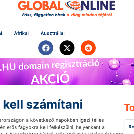
i
Afrikai
Ausztráliai
kell számítani
To
arországon a következő napokban igazi télies
Re
n erős fagyokra kell felkészülni, helyenként a