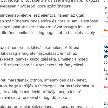
et. A hidegfrontot kísérő erős szél még inkább fokozza
20
 lényegesen hűvösebb időre számíthatunk.
Dé
re
indennapi életre lesz jelentős, hanem az utak
or
lyen számíthatunk ónos esőre és hóra is, ami jelentősen
me
i szolgálatok ezért fokozott óvatosságra intik az
To
t illetően, amikor is a legmagasabb a balesetveszély
Me
 otthonokra is kihívásokat jelent. A fűtési
Me
lakosság energiafelhasználását, emiatt az
gy
ekedett igények kiszolgálására. Emellett a hideg
20
lő szigetelésre és a vízvezetékek fagy elleni
Eg
vál
áll
rek maradjanak otthon, amennyiben csak lehet,
os, hogy kerüljék a felesleges kint tartózkodást. A
To
 de addig is mindenki próbálja meg a lehető
elni ezt a rendkívül hideg időszakot.
Ök
dojaras-radar-elorejelzes-januar-napsutes-tavaszias-