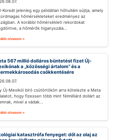
26.08.07.
l-Koreát jelenleg egy példátlan hőhullám sújtja, amely
kordmagas hőmérsékleteket eredményez az
szágban. A korábbi hőmérsékleti rekordokat
gdöntve, a hőmérők higanyszála...
vább olvasom »
ta 567 millió dolláros büntetést fizet Új-
xikónak a „közösségi ártalom” és a
ermekkárosodás csökkentésére
26.08.07.
y Új-Mexikói bíró csütörtökön arra kötelezte a Meta
lalatot, hogy fizessen több mint félmilliárd dollárt az
amnak, mivel a vádak...
vább olvasom »
ológiai katasztrófa fenyeget: dől az olaj az