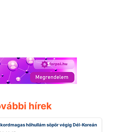
vábbi hírek
kordmagas hőhullám söpör végig Dél-Koreán