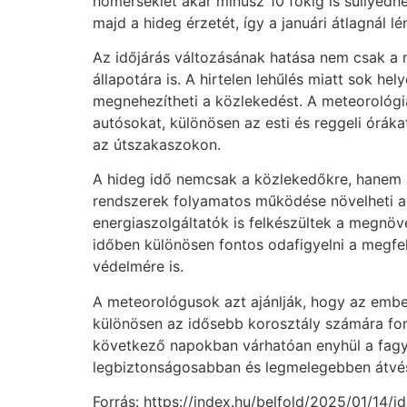
hőmérséklet akár mínusz 10 fokig is süllyedh
majd a hideg érzetét, így a januári átlagnál
Az időjárás változásának hatása nem csak a m
állapotára is. A hirtelen lehűlés miatt sok he
megnehezítheti a közlekedést. A meteorológia
autósokat, különösen az esti és reggeli óráka
az útszakaszokon.
A hideg idő nemcsak a közlekedőkre, hanem az
rendszerek folyamatos működése növelheti a 
energiaszolgáltatók is felkészültek a megnöv
időben különösen fontos odafigyelni a megfele
védelmére is.
A meteorológusok azt ajánlják, hogy az embe
különösen az idősebb korosztály számára font
következő napokban várhatóan enyhül a fagy,
legbiztonságosabban és legmelegebben átvész
Forrás: https://index.hu/belfold/2025/01/14/i