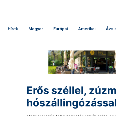
Hírek
Magyar
Európai
Amerikai
Ázsia
Erős széllel, zúzm
hószállingózással 