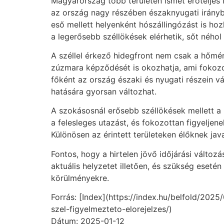
Magyarország több területén ismét erőteljes i
az ország nagy részében északnyugati irány
eső mellett helyenként hószállingózást is hoz
a legerősebb széllökések elérhetik, sőt ného
A széllel érkező hidegfront nem csak a hőmérs
zúzmara képződését is okozhatja, ami fokozo
főként az ország északi és nyugati részein v
hatására gyorsan változhat.
A szokásosnál erősebb széllökések mellett a l
a felesleges utazást, és fokozottan figyeljene
Különösen az érintett területeken élőknek java
Fontos, hogy a hirtelen jövő időjárási válto
aktuális helyzetet illetően, és szükség esetén
körülményekre.
Forrás: [Index](https://index.hu/belfold/2025
szel-figyelmezteto-elorejelzes/)
Dátum: 2025-01-12