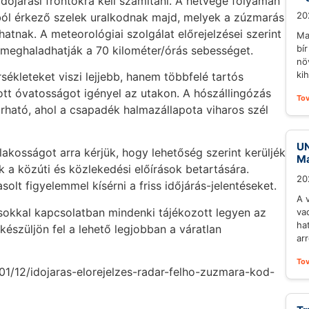
dőjárási frontokra kell számítani. A hétvége folyamán
20
ból érkező szelek uralkodnak majd, melyek a zúzmarás
hatnak. A meteorológiai szolgálat előrejelzései szerint
Ma
bí
l meghaladhatják a 70 kilométer/órás sebességet.
nö
ki
ékleteket viszi lejjebb, hanem többfelé tartós
tt óvatosságot igényel az utakon. A hószállingózás
To
árható, ahol a csapadék halmazállapota viharos szél
UN
akosságot arra kérjük, hogy lehetőség szerint kerüljék
Ma
k a közúti és közlekedési előírások betartására.
20
solt figyelemmel kísérni a friss időjárás-jelentéseket.
A 
zásokkal kapcsolatban mindenki tájékozott legyen az
va
ha
 készüljön fel a lehető legjobban a váratlan
arr
To
/01/12/idojaras-elorejelzes-radar-felho-zuzmara-kod-