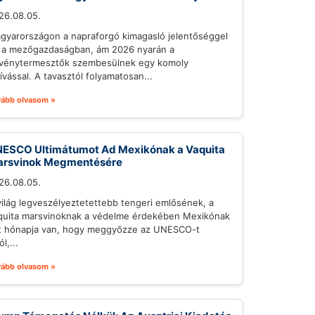
26.08.05.
gyarországon a napraforgó kimagasló jelentőséggel
r a mezőgazdaságban, ám 2026 nyarán a
vénytermesztők szembesülnek egy komoly
hívással. A tavasztól folyamatosan...
vább olvasom »
ESCO Ultimátumot Ad Mexikónak a Vaquita
rsvinok Megmentésére
26.08.05.
világ legveszélyeztetettebb tengeri emlősének, a
quita marsvinoknak a védelme érdekében Mexikónak
t hónapja van, hogy meggyőzze az UNESCO-t
ól,...
vább olvasom »