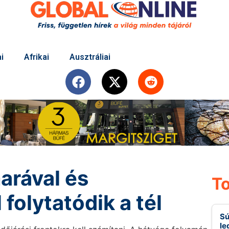
i
Afrikai
Ausztráliai
arával és
To
folytatódik a tél
Sú
le