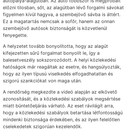
autópálya-alagútban. Az autó többször is megpróbált
előzni tilosban, sőt, az alagútban lévő forgalmi sávokat
figyelmen kívül hagyva, a szembejövő sávba is áttért.
Ez a magatartás nemcsak a sofőr, hanem az onnan
szembejövő autósok biztonságát is közvetlenül
fenyegette.
A helyzetet tovább bonyolította, hogy az alagút
kifejezetten sűrű forgalmat bonyolít le, így a
balesetveszély sokszorozódott. A helyi közlekedési
hatóságok már reagáltak az esetre, és hangsúlyozták,
hogy az ilyen típusú viselkedés elfogadhatatlan és
szigorú szankciókat von maga után.
A rendőrség megkezdte a videó alapján az elkövető
azonosítását, és a közlekedési szabályok megsértése
miatt büntetőeljárás várható. Az eset rávilágít arra,
hogy a közlekedési szabályok betartása létfontosságú
mindenki biztonsága érdekében, és az ilyen felelőtlen
cselekedetek szigorúan kezelendők.