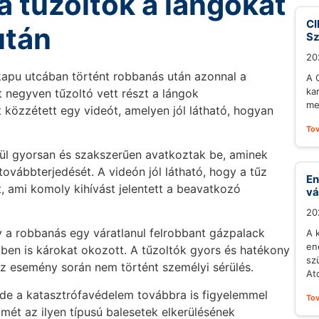
a tűzoltók a lángokat
CI
után
S
20
kapu utcában történt robbanás után azonnal a
A 
ka
nt negyven tűzoltó vett részt a lángok
me
özzétett egy videót, amelyen jól látható, hogyan
To
ívül gyorsan és szakszerűen avatkoztak be, aminek
ovábbterjedését. A videón jól látható, hogy a tűz
En
 ami komoly kihívást jelentett a beavatkozó
vá
20
 a robbanás egy váratlanul felrobbant gázpalack
A 
en
kben is károkat okozott. A tűzoltók gyors és hatékony
sz
az esemény során nem történt személyi sérülés.
At
 de a katasztrófavédelem továbbra is figyelemmel
To
elmét az ilyen típusú balesetek elkerülésének