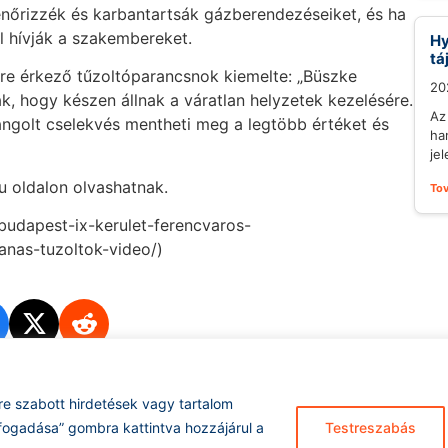
lenőrizzék és karbantartsák gázberendezéseiket, és ha
l hívják a szakembereket.
Hy
tá
nre érkező tűzoltóparancsnok kiemelte: „Büszke
20
k, hogy készen állnak a váratlan helyzetek kezelésére.
Az
ngolt cselekvés mentheti meg a legtöbb értéket és
ha
je
u oldalon olvashatnak.
To
/budapest-ix-kerulet-ferencvaros-
nas-tuzoltok-video/)
re szabott hirdetések vagy tartalom
Hírarchívum
I
fogadása” gombra kattintva hozzájárul a
Testreszabás