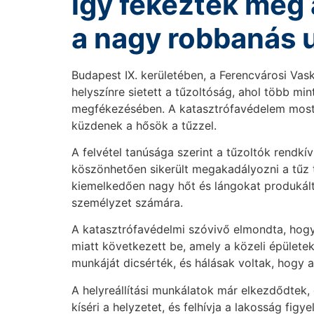
így fékezték meg 
a nagy robbanás 
Budapest IX. kerületében, a Ferencvárosi Vas
helyszínre sietett a tűzoltóság, ahol több mi
megfékezésében. A katasztrófavédelem most k
küzdenek a hősök a tűzzel.
A felvétel tanúsága szerint a tűzoltók rendk
köszönhetően sikerült megakadályozni a tűz t
kiemelkedően nagy hőt és lángokat produkált,
személyzet számára.
A katasztrófavédelmi szóvivő elmondta, hogy
miatt következett be, amely a közeli épülete
munkáját dicsérték, és hálásak voltak, hogy 
A helyreállítási munkálatok már elkezdődtek,
kíséri a helyzetet, és felhívja a lakosság figy