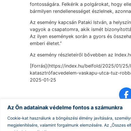
fontosságára. Felkérik a polgárokat, hogy el
bármilyen rendellenességet észlelnek, azonna
Az esemény kapcsán Pataki István, a helyszí
vagyok a csapatomra, akik ismét bizonyítottá
Az ilyen események során a gyors és összeha
emberi életet.”
Az esemény részleteiről bővebben az Index.h
[Forrás](https://index.hu/belfold/2025/01/25
katasztrófacvedelem-vaskapu-utca-tuz-robba
2025-01-25
Az Ön adatainak védelme fontos a számunkra
Cookie-kat használunk a böngészési élmény javítására, személy
megjelenítésére, valamint forgalmunk elemzésére.
Az „Összes el