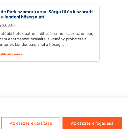
de Park szomorú arca: Sárga fű és kiszáradt
j a londoni hőség alatt
26.08.07.
 utóbbi hetek extrém hőhullámai nemcsak az ember,
nem a természet számára is kemény próbatételt
lentenek Londonban, ahol a hőség...
vább olvasom »
mpresszum
ÁSZF
Adatkezelés
Az összes elutasítása
Az összes elfogadása