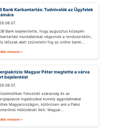
B Bank Karbantartás: Tudnivalók az Ügyfelek
zámára
26.08.07.
CIB Bank bejelentette, hogy augusztus közepén
rbantartási munkálatokat végeznek a rendszerükön,
ly időszak alatt szünetelni fog az online banki...
vább olvasom »
ergiakrízis: Magyar Péter megtette a várva
rt bejelentést
26.08.07.
közelmúltban fokozódó szárazság és az
ergiapiacok ingadozásai komoly aggodalmakat
ültek Magyarországon, különösen ami a Paksi
omerőmű működését illeti. Magyar...
vább olvasom »