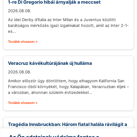
1-re Di Gregorio hibái árnyalják a meccset
2026.08.08.
Az idei Derby d’Italia az Inter Milan és a Juventus közötti
barátságos mérkőzés igazi izgalmakat hozott, amit az Inter 2-1-
es...
Tovább olvasom »
Veracruz kávékultúrájának új hulláma
2026.08.08.
Amikor először úgy döntöttem, hogy elhagyom Kalifornia San
Francisco-öböl környékét, hogy Xalapában, Veracruzban éljek –
a városban, ahonnan szüleim évtizedekkel...
Tovább olvasom »
Tragédia Innsbruckban: Három fiatal halála rávilágít a
segítségnyújtás hiányosságaira