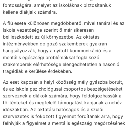
fontosságára, amelyet az iskoláknak biztosítaniuk
kellene diákjaik számára.
A fiú esete különösen megdöbbentő, mivel tanárai és az
iskola vezetősége szerint ő már sikeresen
beilleszkedett az új környezetbe. Az oktatási
intézményekben dolgozó szakemberek gyakran
hangsúlyozzák, hogy a nyitott kommunikáció és a
mentális egészségi problémákkal foglalkozó
szakemberek elérhetősége elengedhetetlen a hasonló
tragédiák elkerülése érdekében.
Az eset kapcsán a helyi közösség mély gyászba borult,
és az iskola pszichológusai csoportos beszélgetéseket
szerveznek a diákok számára, hogy feldolgozhassák a
történteket és megfelelő támogatást kapjanak a nehéz
időszakban. Az oktatási hatóságok és a szülői
szervezetek is fokozott figyelmet fordítanak arra, hogy
felhívják a figyelmet a mentális egészség megőrzésének