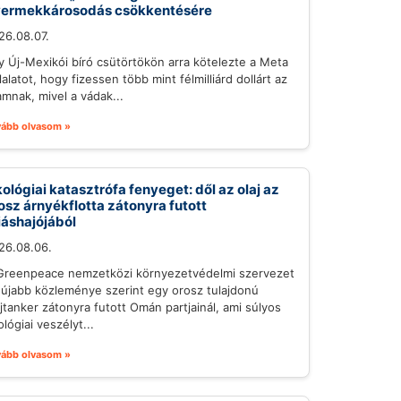
ermekkárosodás csökkentésére
26.08.07.
y Új-Mexikói bíró csütörtökön arra kötelezte a Meta
lalatot, hogy fizessen több mint félmilliárd dollárt az
amnak, mivel a vádak...
vább olvasom »
ológiai katasztrófa fenyeget: dől az olaj az
osz árnyékflotta zátonyra futott
iáshajójából
26.08.06.
Greenpeace nemzetközi környezetvédelmi szervezet
gújabb közleménye szerint egy orosz tulajdonú
ajtanker zátonyra futott Omán partjainál, ami súlyos
lógiai veszélyt...
vább olvasom »