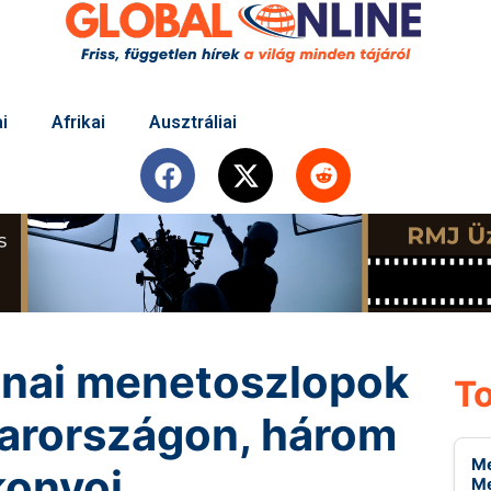
i
Afrikai
Ausztráliai
onai menetoszlopok
To
arországon, három
Me
konvoj
Me