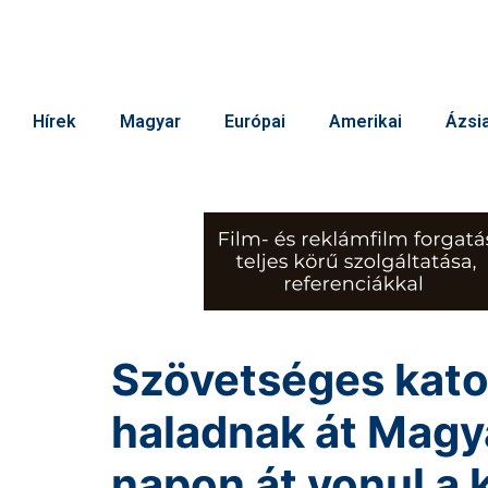
Hírek
Magyar
Európai
Amerikai
Ázsia
Szövetséges kat
haladnak át Magy
napon át vonul a 