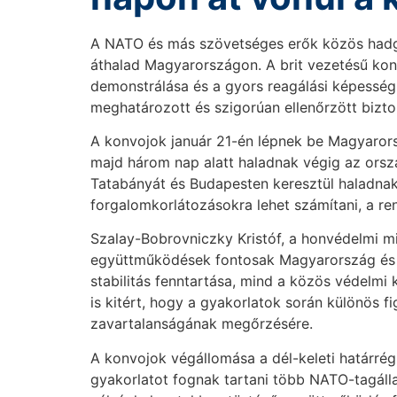
A NATO és más szövetséges erők közös hadg
áthalad Magyarországon. A brit vezetésű kon
demonstrálása és a gyors reagálási képesség
meghatározott és szigorúan ellenőrzött bizton
A konvojok január 21-én lépnek be Magyarors
majd három nap alatt haladnak végig az orsz
Tatabányát és Budapesten keresztül haladnak 
forgalomkorlátozásokra lehet számítani, a re
Szalay-Bobrovniczky Kristóf, a honvédelmi mi
együttműködések fontosak Magyarország és a
stabilitás fenntartása, mind a közös védelmi 
is kitért, hogy a gyakorlatok során különös f
zavartalanságának megőrzésére.
A konvojok végállomása a dél-keleti határré
gyakorlatot fognak tartani több NATO-tagálla