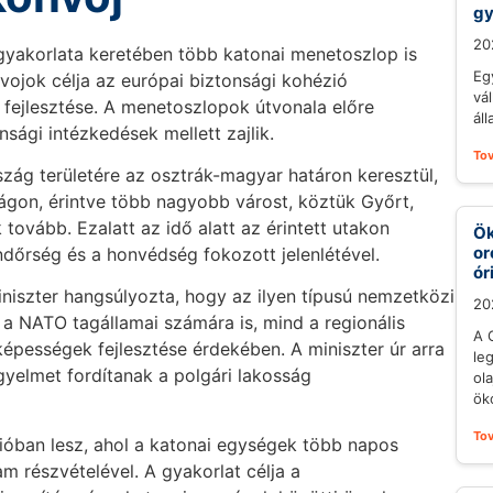
gy
20
yakorlata keretében több katonai menetoszlop is
Eg
vojok célja az európai biztonsági kohézió
vál
 fejlesztése. A menetoszlopok útvonala előre
áll
sági intézkedések mellett zajlik.
To
zág területére az osztrák-magyar határon keresztül,
ágon, érintve több nagyobb várost, köztük Győrt,
tovább. Ezalatt az idő alatt az érintett utakon
Ök
or
ndőrség és a honvédség fokozott jelenlétével.
ór
niszter hangsúlyozta, hogy az ilyen típusú nemzetközi
20
 NATO tagállamai számára is, mind a regionális
A 
képességek fejlesztése érdekében. A miniszter úr arra
le
igyelmet fordítanak a polgári lakosság
ol
öko
To
gióban lesz, ahol a katonai egységek több napos
m részvételével. A gyakorlat célja a