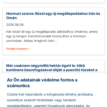
Hormuzi szoros: Közel egy új megállapodáshoz Irán és
Omán
2026.08.09.
Irán közel áll egy új megállapodás aláírásához Ománnal, amely
egy új tengeri tranzitútvonalat hozna létre a Hormuzi-
szorosban. Abbas Araghchi iráni...
Tovább olvasom »
Már csaknem négymillió hektár égett le: több
kontinens összefogásával oltják a pusztító tüzeket a
tengerentúlon
Az Ön adatainak védelme fontos a
2026.08.08.
számunkra
A nyugat-kanadai Brit Columbia tartományban tomboló
erdőtüzek súlyos helyzetet idéztek elő, emiatt rendkívüli
Cookie-kat használunk a böngészési élmény javítására,
állapotot hirdettek a Summerland térségében. A tűz...
személyre szabott hirdetések vagy tartalom
Tovább olvasom »
megjelenítésére, valamint forgalmunk elemzésére.
Az