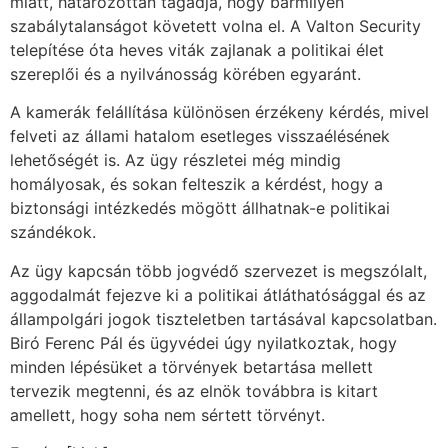
miatt, határozottan tagadja, hogy bármilyen
szabálytalanságot követett volna el. A Valton Security
telepítése óta heves viták zajlanak a politikai élet
szereplői és a nyilvánosság körében egyaránt.
A kamerák felállítása különösen érzékeny kérdés, mivel
felveti az állami hatalom esetleges visszaélésének
lehetőségét is. Az ügy részletei még mindig
homályosak, és sokan felteszik a kérdést, hogy a
biztonsági intézkedés mögött állhatnak-e politikai
szándékok.
Az ügy kapcsán több jogvédő szervezet is megszólalt,
aggodalmát fejezve ki a politikai átláthatósággal és az
állampolgári jogok tiszteletben tartásával kapcsolatban.
Biró Ferenc Pál és ügyvédei úgy nyilatkoztak, hogy
minden lépésüket a törvények betartása mellett
tervezik megtenni, és az elnök továbbra is kitart
amellett, hogy soha nem sértett törvényt.