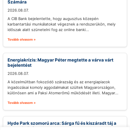
Számára
2026.08.07.
A CIB Bank bejelentette, hogy augusztus közepén
karbantartási munkálatokat végeznek a rendszerükön, mely
időszak alatt szünetelni fog az online banki...
Tovább olvasom »
Energiakrízis: Magyar Péter megtette a várva várt
bejelentést
2026.08.07.
A közelmúltban fokozódó szárazság és az energiapiacok
ingadozásai komoly aggodalmakat szültek Magyarországon,
különösen ami a Paksi Atomerőmű működését illeti. Magyar...
Tovább olvasom »
Hyde Park szomorú arca: Sárga fű és kiszáradt táj a
londoni hőség alatt