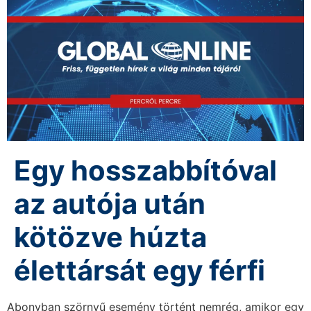
Egy hosszabbítóval
az autója után
kötözve húzta
élettársát egy férfi
Abonyban szörnyű esemény történt nemrég, amikor egy