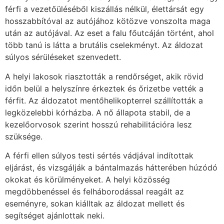
férfi a vezetőüléséből kiszállás nélkül, élettársát egy
hosszabbítóval az autójához kötözve vonszolta maga
után az autójával. Az eset a falu főutcáján történt, ahol
több tanú is látta a brutális cselekményt. Az áldozat
súlyos sérüléseket szenvedett.
A helyi lakosok riasztották a rendőrséget, akik rövid
időn belül a helyszínre érkeztek és őrizetbe vették a
férfit. Az áldozatot mentőhelikopterrel szállították a
legközelebbi kórházba. A nő állapota stabil, de a
kezelőorvosok szerint hosszú rehabilitációra lesz
szüksége.
A férfi ellen súlyos testi sértés vádjával indítottak
eljárást, és vizsgálják a bántalmazás hátterében húzódó
okokat és körülményeket. A helyi közösség
megdöbbenéssel és felháborodással reagált az
eseményre, sokan kiálltak az áldozat mellett és
segítséget ajánlottak neki.