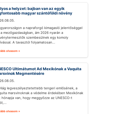
lyos a helyzet: bajban van az egyik
gfontosabb magyar szántóföldi növény
26.08.05.
gyarországon a napraforgó kimagasló jelentőséggel
r a mezőgazdaságban, ám 2026 nyarán a
vénytermesztők szembesülnek egy komoly
hívással. A tavasztól folyamatosan...
vább olvasom »
ESCO Ultimátumot Ad Mexikónak a Vaquita
rsvinok Megmentésére
26.08.05.
világ legveszélyeztetettebb tengeri emlősének, a
quita marsvinoknak a védelme érdekében Mexikónak
t hónapja van, hogy meggyőzze az UNESCO-t
ól,...
vább olvasom »