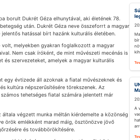
Sú
le
a borult Dukrét Géza elhunytával, aki életének 78.
20
 betegség után. Dukrét Géza neve összeforrt a magyar
elentős hatással bírt hazánk kulturális életében.
Ma
bí
e volt, melyekben gyakran foglalkozott a magyar
nö
ki
val. Nem csak íróként, de mint művészeti mecénás is
t és szervezeteket, amelyek a magyar kulturális
To
nt egy évtizede áll azoknak a fiatal művészeknek és
UN
 és kultúra népszerűsítésére törekszenek. Az
Ma
m számos tehetséges fiatal számára jelentett már
20
A 
az általa végzett munka méltán kiérdemelte a közönség
va
ha
műve örök emlékként marad máig, ösztönözve jövő
arr
gőrzésére és továbbörökítésére.
To