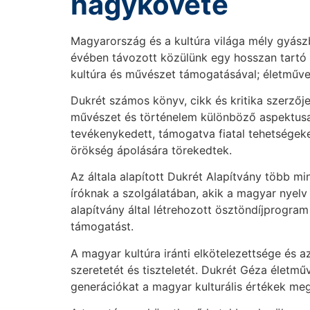
nagykövete
Magyarország és a kultúra világa mély gyászb
évében távozott közülünk egy hosszan tartó
kultúra és művészet támogatásával; életműve j
Dukrét számos könyv, cikk és kritika szerzőj
művészet és történelem különböző aspektusai
tevékenykedett, támogatva fiatal tehetségeke
örökség ápolására törekedtek.
Az általa alapított Dukrét Alapítvány több mi
íróknak a szolgálatában, akik a magyar nyelv
alapítvány által létrehozott ösztöndíjprogra
támogatást.
A magyar kultúra iránti elkötelezettsége és 
szeretetét és tiszteletét. Dukrét Géza élet
generációkat a magyar kulturális értékek me