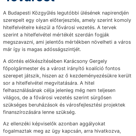
A Budapesti Közgyűlés legutóbbi ülésének napirendjén
szerepelt egy olyan előterjesztés, amely szerint komoly
hitelfelvételre készül a fővárosi vezetés. A tervek
szerint a hitelfelvétel mértékét szerdán fogják
megszavazni, ami jelentős mértékben növelheti a város
már így is magas adósságszintjét.
A döntés előkészítésében Karácsony Gergely
főpolgármester és a várost irányító koalíció fontos
szerepet játszik, hiszen az ő kezdeményezésükre került
sor a hitelfelvétel megvitatására. A hitel
felhasználásának célja jelenleg még nem teljesen
világos, de a fővárosi vezetés szerint sürgősen
szükséges beruházások és városfejlesztési projektek
finanszírozására lenne szükség.
Az ellenzéki képviselők azonban aggályokat
fogalmaztak meg az ügy kapcsán, arra hivatkozva,