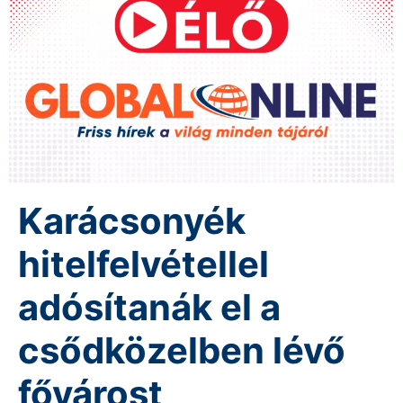
Karácsonyék
hitelfelvétellel
adósítanák el a
csődközelben lévő
fővárost