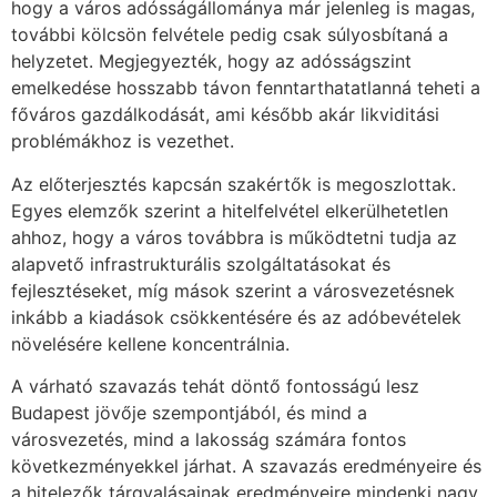
hogy a város adósságállománya már jelenleg is magas,
további kölcsön felvétele pedig csak súlyosbítaná a
helyzetet. Megjegyezték, hogy az adósságszint
emelkedése hosszabb távon fenntarthatatlanná teheti a
főváros gazdálkodását, ami később akár likviditási
problémákhoz is vezethet.
Az előterjesztés kapcsán szakértők is megoszlottak.
Egyes elemzők szerint a hitelfelvétel elkerülhetetlen
ahhoz, hogy a város továbbra is működtetni tudja az
alapvető infrastrukturális szolgáltatásokat és
fejlesztéseket, míg mások szerint a városvezetésnek
inkább a kiadások csökkentésére és az adóbevételek
növelésére kellene koncentrálnia.
A várható szavazás tehát döntő fontosságú lesz
Budapest jövője szempontjából, és mind a
városvezetés, mind a lakosság számára fontos
következményekkel járhat. A szavazás eredményeire és
a hitelezők tárgyalásainak eredményeire mindenki nagy