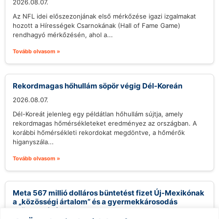
2026.08.07.
Az NFL idei előszezonjának első mérkőzése igazi izgalmakat
hozott a Hírességek Csarnokának (Hall of Fame Game)
rendhagyó mérkőzésén, ahol a...
Tovább olvasom »
Rekordmagas hőhullám söpör végig Dél-Koreán
2026.08.07.
Dél-Koreát jelenleg egy példátlan hőhullám sújtja, amely
rekordmagas hőmérsékleteket eredményez az országban. A
korábbi hőmérsékleti rekordokat megdöntve, a hőmérők
higanyszála...
Tovább olvasom »
Meta 567 millió dolláros büntetést fizet Új-Mexikónak
a „közösségi ártalom” és a gyermekkárosodás
csökkentésére