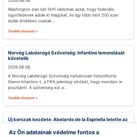
2026.08.08.
Washington-ban két férfi vádolnak azzal, hogy federális
ügynököknek adták ki magukat, és így több mint 200 ezer
dollár értékben csaltak...
Tovább olvasom »
Norvég Labdarúgó Szövetség: Infantino lemondását
követelik
2026.08.08.
A Norvég Labdarúgó Szövetség nyilvánosan felszólította
Gianni Infantino-t, a FIFA jelenlegi elnökét, hogy mondjon le
posztjáról. A szövetség ezt a...
Tovább olvasom »
Új korszak kezdete: Abelardo de la Espriella letette az
esküt, mint Kolumbia elnöke
Az Ön adatainak védelme fontos a
2026.08.08.