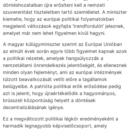
döntéshozatalban újra erősíteni kell a nemzeti
szuverenitást tiszteletben tartó szemléletet. A miniszter
kiemelte, hogy az európai politikai folyamatokban
megjelenő változások egyfajta ‘trendfordulót’ jeleznek,
amelyet már nem lehet figyelmen kívül hagyni.
A magyar külügyminiszter szerint az Európai Unióban
az elmúlt évek során egyre több figyelmet kapnak azok
a politikai nézetek, amelyek hangsúlyozzák a
nemzetállami önrendelkezés jelentőségét, és elleneznek
minden olyan fejleményt, ami az európai intézmények
túlzott beavatkozását vetíti előre a tagállamok
belügyeibe. A patrióta politikai erők erősödése pedig
azt is jelenti, hogy újraértékelődik a hagyományos,
brüsszeli központúság helyett a döntések
decentralizálásának igénye.
Ez a megváltozott politikai légkör eredményeként a
harmadik legnagyobb képviselőcsoport, amely