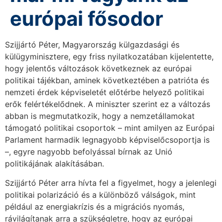
európai fősodor
Szijjártó Péter, Magyarország külgazdasági és
külügyminisztere, egy friss nyilatkozatában kijelentette,
hogy jelentős változások következnek az európai
politikai tájékban, aminek következtében a patrióta és
nemzeti érdek képviseletét előtérbe helyező politikai
erők felértékelődnek. A miniszter szerint ez a változás
abban is megmutatkozik, hogy a nemzetállamokat
támogató politikai csoportok – mint amilyen az Európai
Parlament harmadik legnagyobb képviselőcsoportja is
–, egyre nagyobb befolyással bírnak az Unió
politikájának alakításában.
Szijjártó Péter arra hívta fel a figyelmet, hogy a jelenlegi
politikai polarizáció és a különböző válságok, mint
például az energiakrízis és a migrációs nyomás,
rávilágítanak arra a szükségletre, hogy az európai