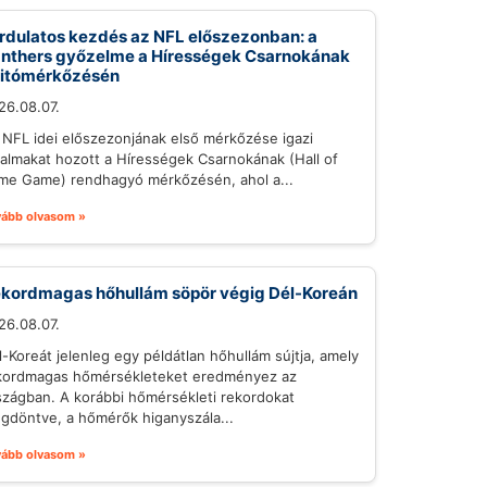
rdulatos kezdés az NFL előszezonban: a
nthers győzelme a Hírességek Csarnokának
itómérkőzésén
26.08.07.
 NFL idei előszezonjának első mérkőzése igazi
galmakat hozott a Hírességek Csarnokának (Hall of
me Game) rendhagyó mérkőzésén, ahol a...
vább olvasom »
kordmagas hőhullám söpör végig Dél-Koreán
26.08.07.
l-Koreát jelenleg egy példátlan hőhullám sújtja, amely
kordmagas hőmérsékleteket eredményez az
szágban. A korábbi hőmérsékleti rekordokat
gdöntve, a hőmérők higanyszála...
vább olvasom »