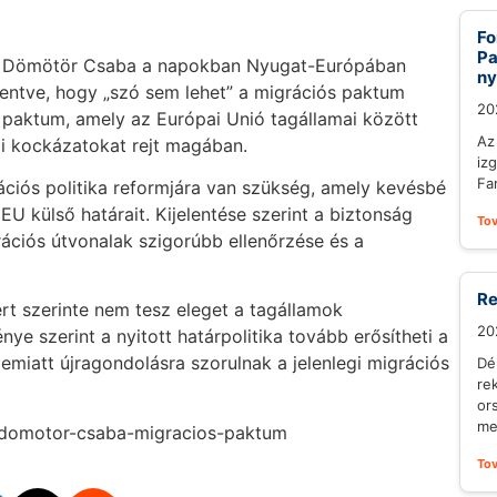
Fo
Pa
je, Dömötör Csaba a napokban Nyugat-Európában
ny
lentve, hogy „szó sem lehet” a migrációs paktum
20
 paktum, amely az Európai Unió tagállamai között
Az
gi kockázatokat rejt magában.
iz
Fa
rációs politika reformjára van szükség, amely kevésbé
U külső határait. Kijelentése szerint a biztonság
To
rációs útvonalak szigorúbb ellenőrzése és a
Re
rt szerinte nem tesz eleget a tagállamok
20
 szerint a nyitott határpolitika tovább erősítheti a
emiatt újragondolásra szorulnak a jelenlegi migrációs
Dé
re
or
me
2/domotor-csaba-migracios-paktum
To