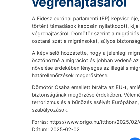
végrehajtásáról
A Fidesz európai parlamenti (EP) képviselő
történt támadások kapcsán nyilatkozott, kije
végrehajtásáról. Dömötör szerint a migrációs
osztaná szét a migránsokat, súlyos biztonsá
A képviselő hozzátette, hogy a jelenlegi mig
ösztönözné a migrációt és jobban védené az E
növelése érdekében lényeges az illegális mig
határellenőrzések megerősítése.
Dömötör Csaba emellett bírálta az EU-t, amié
biztonságának megőrzése érdekében. Véleménye
terrorizmus és a bűnözés esélyét Európában, 
szabályozások.
Forrás: https://www.origo.hu/itthon/2025/0
Dátum: 2025-02-02