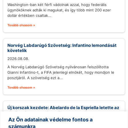
Washington-ban két férfi vádolnak azzal, hogy federális
ügynököknek adták ki magukat, és így több mint 200 ezer
dollár értékben csaltak...
Tovább olvasom »
Norvég Labdarúgó Szövetség: Infantino lemondását
követelik
2026.08.08.
A Norvég Labdarúgó Szövetség nyilvánosan felszólította
Gianni Infantino-t, a FIFA jelenlegi elnökét, hogy mondjon le
posztjáról. A szövetség ezt a...
Tovább olvasom »
Új korszak kezdete: Abelardo de la Espriella letette az
esküt, mint Kolumbia elnöke
Az Ön adatainak védelme fontos a
2026.08.08.
számunkra