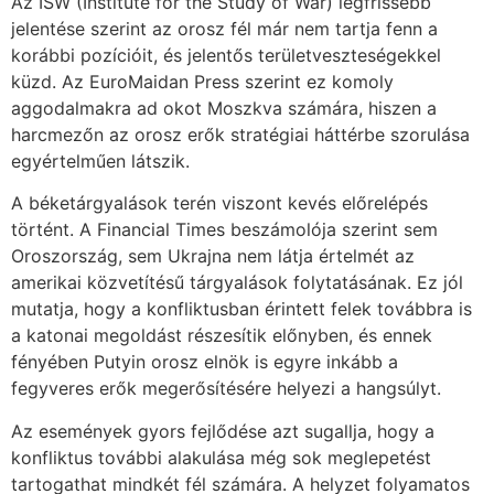
Az ISW (Institute for the Study of War) legfrissebb
jelentése szerint az orosz fél már nem tartja fenn a
korábbi pozícióit, és jelentős területveszteségekkel
küzd. Az EuroMaidan Press szerint ez komoly
aggodalmakra ad okot Moszkva számára, hiszen a
harcmezőn az orosz erők stratégiai háttérbe szorulása
egyértelműen látszik.
A béketárgyalások terén viszont kevés előrelépés
történt. A Financial Times beszámolója szerint sem
Oroszország, sem Ukrajna nem látja értelmét az
amerikai közvetítésű tárgyalások folytatásának. Ez jól
mutatja, hogy a konfliktusban érintett felek továbbra is
a katonai megoldást részesítik előnyben, és ennek
fényében Putyin orosz elnök is egyre inkább a
fegyveres erők megerősítésére helyezi a hangsúlyt.
Az események gyors fejlődése azt sugallja, hogy a
konfliktus további alakulása még sok meglepetést
tartogathat mindkét fél számára. A helyzet folyamatos