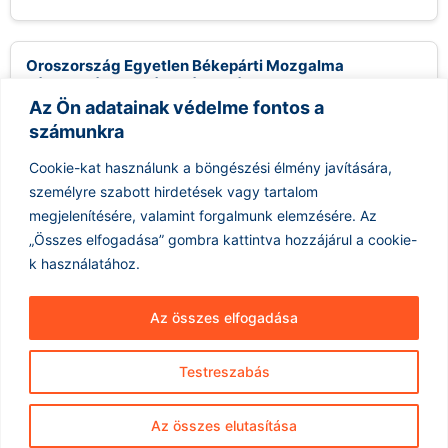
Oroszország Egyetlen Békepárti Mozgalma
Támogatást Remél a Választásokon
Az Ön adatainak védelme fontos a
2026.08.08.
számunkra
Az oroszországi liberális Jabloko párt, bár valószínűleg nem
nyer mandátumot a következő hónapban esedékes
Cookie-kat használunk a böngészési élmény javítására,
választásokon, mégis kihasználja a lehetőséget, hogy...
személyre szabott hirdetések vagy tartalom
Tovább olvasom »
megjelenítésére, valamint forgalmunk elemzésére.
Az
„Összes elfogadása” gombra kattintva hozzájárul a cookie-
k használatához.
Az összes elfogadása
Testreszabás
Hírarchívum
Impresszum
ÁSZF
Az összes elutasítása
Adatkezelés