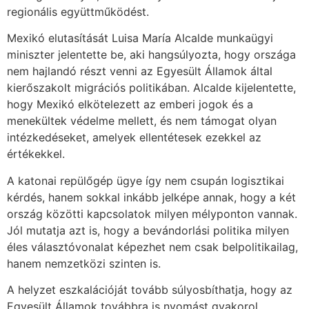
regionális együttműködést.
Mexikó elutasítását Luisa María Alcalde munkaügyi
miniszter jelentette be, aki hangsúlyozta, hogy országa
nem hajlandó részt venni az Egyesült Államok által
kierőszakolt migrációs politikában. Alcalde kijelentette,
hogy Mexikó elkötelezett az emberi jogok és a
menekültek védelme mellett, és nem támogat olyan
intézkedéseket, amelyek ellentétesek ezekkel az
értékekkel.
A katonai repülőgép ügye így nem csupán logisztikai
kérdés, hanem sokkal inkább jelképe annak, hogy a két
ország közötti kapcsolatok milyen mélyponton vannak.
Jól mutatja azt is, hogy a bevándorlási politika milyen
éles választóvonalat képezhet nem csak belpolitikailag,
hanem nemzetközi szinten is.
A helyzet eszkalációját tovább súlyosbíthatja, hogy az
Egyesült Államok továbbra is nyomást gyakorol