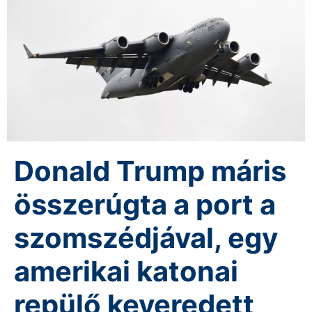
Donald Trump máris
összerúgta a port a
szomszédjával, egy
amerikai katonai
repülő keveredett