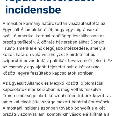
incidensbe
A mexikói kormány határozottan visszautasította az
Egyesült Államok kérését, hogy egy migránsokat
szállító amerikai katonai repülőgép leszállhasson az
ország területén. A döntés hátterében állhat Donald
Trump amerikai elnök legújabb intézkedése, amely a
közös határon való vészhelyzet kihirdetését és
szigorúbb bevándorlási politikák bevezetését jelenti. Ez
az esemény egy újabb fejezetet nyit a két ország
közötti egyre feszültebb kapcsolatok sorában.
Az Egyesült Államok és Mexikó közötti diplomáciai
kapcsolatok már korábban is meg voltak feszülve
Trump elnöksége alatt, köszönhetően többek között az
amerikai elnök által szorgalmazott határfal építésének.
A mostani incidens azonban tovább bonyolítja a két
ország viszonyát, ami komoly kihívások elé állíthatja a