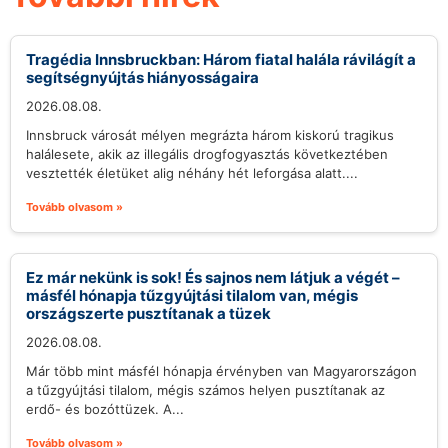
Tragédia Innsbruckban: Három fiatal halála rávilágít a
segítségnyújtás hiányosságaira
2026.08.08.
Innsbruck városát mélyen megrázta három kiskorú tragikus
halálesete, akik az illegális drogfogyasztás következtében
vesztették életüket alig néhány hét leforgása alatt....
Tovább olvasom »
Ez már nekünk is sok! És sajnos nem látjuk a végét –
másfél hónapja tűzgyújtási tilalom van, mégis
országszerte pusztítanak a tüzek
2026.08.08.
Már több mint másfél hónapja érvényben van Magyarországon
a tűzgyújtási tilalom, mégis számos helyen pusztítanak az
erdő- és bozóttüzek. A...
Tovább olvasom »