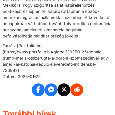
Mexikóra, hogy szigorítsa saját határellenőrzési
politikáját és lépjen fel határozottabban a közép-
amerikai migrációs hullámokkal szemben. A következő
hónapokban várhatóan tovább folytatódik a diplomáciai
huzavona, amelynek kimenetele nagyban
befolyásolhatja mindkét ország jövőjét.
Forrás: [Portfolio.hu]
(https://www.portfolio.hu/global/20250125/donald-
trump-maris-osszerugta-a-port-a-szomszedjaval-egy-
amerikai-katonai-repulo-keveredett-incidensbe-
736993)
Dátum: 2025-01-25
További hírek