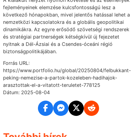
fejleményeinek elemzése kulcsfontosságú lesz a
következő hónapokban, mivel jelentős hatással lehet a
nemzetközi kapcsolatokra és a globális geopolitikai
dinamikákra. Az egyre erősödő szövetségi rendszerek
és stratégiai partnerségek kétségkívül új fejezetet
nyitnak a Dél-Ázsiai és a Csendes-óceáni régió
biztonságpolitikájában.
Forrás URL:
https://www.portfolio.hu/global/20250804/felbukkant-
peking-nemezise-a-partok-kozeleben-hadihajok-
arasztottak-el-a-vitatott-teruletet-778125
Dátum: 2025-08-04
További hírek