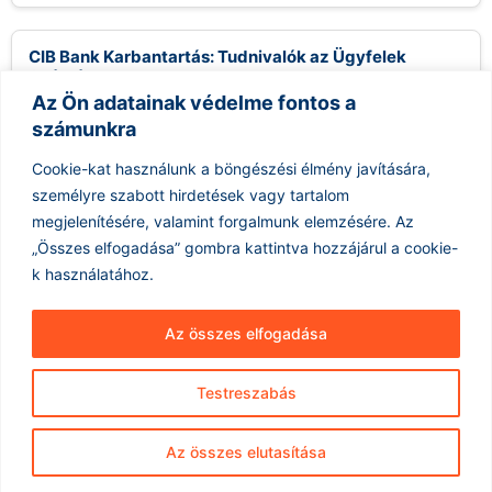
CIB Bank Karbantartás: Tudnivalók az Ügyfelek
Számára
Az Ön adatainak védelme fontos a
2026.08.07.
számunkra
A CIB Bank bejelentette, hogy augusztus közepén
karbantartási munkálatokat végeznek a rendszerükön, mely
Cookie-kat használunk a böngészési élmény javítására,
időszak alatt szünetelni fog az online banki...
személyre szabott hirdetések vagy tartalom
Tovább olvasom »
megjelenítésére, valamint forgalmunk elemzésére.
Az
„Összes elfogadása” gombra kattintva hozzájárul a cookie-
k használatához.
Az összes elfogadása
Testreszabás
Hírarchívum
Impresszum
ÁSZF
Az összes elutasítása
Adatkezelés