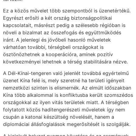
Ez a közös művelet több szempontból is üzenetértékű.
Egyrészt erősíti a két ország biztonságpolitikai
kapcsolatait, másrészt pedig a szélesebb régióban is
növeli a bizalmat az összefogás és együttműködés
iránt. A jelenlegi és jövőbeli hasonló műveletek
várhatóan további, térségbeli országokat is
ösztönözhetnek a kooperációra, aminek pozitív
következményei lehetnek a térség stabilitására nézve.
A Dél-Kínai-tengeren való jelenlét továbbá egyértelmű
üzenet Kína felé is, mely szeretné ha területi igényeit
nemzetközi szinten is elismernék. Az elmúlt időszakban
Kína több alkalommal is konfliktusba került szomszédos
országokkal az ilyen vitás területek miatt. A térségben
folytatott közös haditengerészeti műveletek így nem
csupán a katonai készültség növelését, hanem a
diplomáciai állásfoglalások megerősítését is szolgálják.
A kialakult helyzet nyomon követése és az események