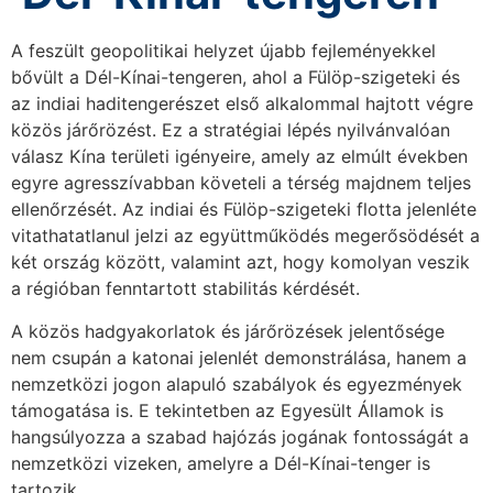
A feszült geopolitikai helyzet újabb fejleményekkel
bővült a Dél-Kínai-tengeren, ahol a Fülöp-szigeteki és
az indiai haditengerészet első alkalommal hajtott végre
közös járőrözést. Ez a stratégiai lépés nyilvánvalóan
válasz Kína területi igényeire, amely az elmúlt években
egyre agresszívabban követeli a térség majdnem teljes
ellenőrzését. Az indiai és Fülöp-szigeteki flotta jelenléte
vitathatatlanul jelzi az együttműködés megerősödését a
két ország között, valamint azt, hogy komolyan veszik
a régióban fenntartott stabilitás kérdését.
A közös hadgyakorlatok és járőrözések jelentősége
nem csupán a katonai jelenlét demonstrálása, hanem a
nemzetközi jogon alapuló szabályok és egyezmények
támogatása is. E tekintetben az Egyesült Államok is
hangsúlyozza a szabad hajózás jogának fontosságát a
nemzetközi vizeken, amelyre a Dél-Kínai-tenger is
tartozik.