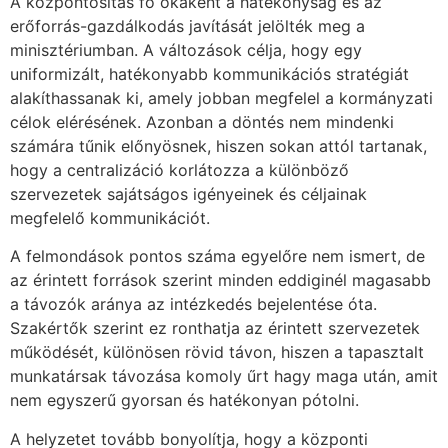
A központosítás fő okaként a hatékonyság és az
erőforrás-gazdálkodás javítását jelölték meg a
minisztériumban. A változások célja, hogy egy
uniformizált, hatékonyabb kommunikációs stratégiát
alakíthassanak ki, amely jobban megfelel a kormányzati
célok elérésének. Azonban a döntés nem mindenki
számára tűnik előnyösnek, hiszen sokan attól tartanak,
hogy a centralizáció korlátozza a különböző
szervezetek sajátságos igényeinek és céljainak
megfelelő kommunikációt.
A felmondások pontos száma egyelőre nem ismert, de
az érintett források szerint minden eddiginél magasabb
a távozók aránya az intézkedés bejelentése óta.
Szakértők szerint ez ronthatja az érintett szervezetek
működését, különösen rövid távon, hiszen a tapasztalt
munkatársak távozása komoly űrt hagy maga után, amit
nem egyszerű gyorsan és hatékonyan pótolni.
A helyzetet tovább bonyolítja, hogy a központi