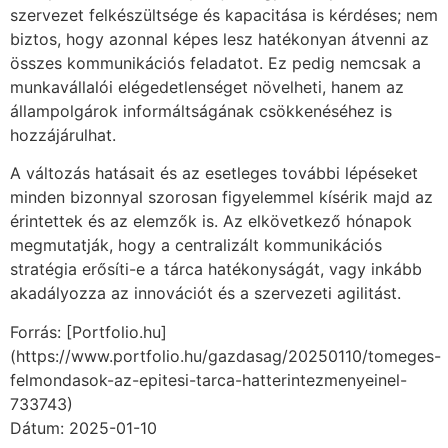
szervezet felkészültsége és kapacitása is kérdéses; nem
biztos, hogy azonnal képes lesz hatékonyan átvenni az
összes kommunikációs feladatot. Ez pedig nemcsak a
munkavállalói elégedetlenséget növelheti, hanem az
állampolgárok informáltságának csökkenéséhez is
hozzájárulhat.
A változás hatásait és az esetleges további lépéseket
minden bizonnyal szorosan figyelemmel kísérik majd az
érintettek és az elemzők is. Az elkövetkező hónapok
megmutatják, hogy a centralizált kommunikációs
stratégia erősíti-e a tárca hatékonyságát, vagy inkább
akadályozza az innovációt és a szervezeti agilitást.
Forrás: [Portfolio.hu]
(https://www.portfolio.hu/gazdasag/20250110/tomeges-
felmondasok-az-epitesi-tarca-hatterintezmenyeinel-
733743)
Dátum: 2025-01-10