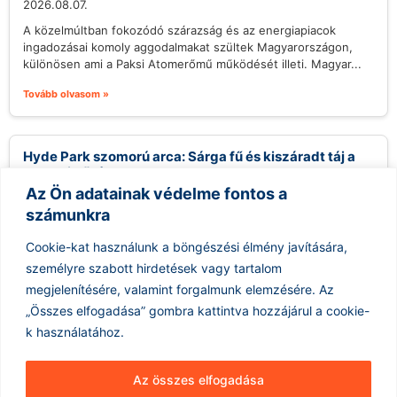
2026.08.07.
A közelmúltban fokozódó szárazság és az energiapiacok
ingadozásai komoly aggodalmakat szültek Magyarországon,
különösen ami a Paksi Atomerőmű működését illeti. Magyar...
Tovább olvasom »
Hyde Park szomorú arca: Sárga fű és kiszáradt táj a
londoni hőség alatt
Az Ön adatainak védelme fontos a
2026.08.07.
számunkra
Az utóbbi hetek extrém hőhullámai nemcsak az ember, hanem
a természet számára is kemény próbatételt jelentenek
Cookie-kat használunk a böngészési élmény javítására,
Londonban, ahol a hőség...
személyre szabott hirdetések vagy tartalom
Tovább olvasom »
megjelenítésére, valamint forgalmunk elemzésére.
Az
„Összes elfogadása” gombra kattintva hozzájárul a cookie-
k használatához.
Az összes elfogadása