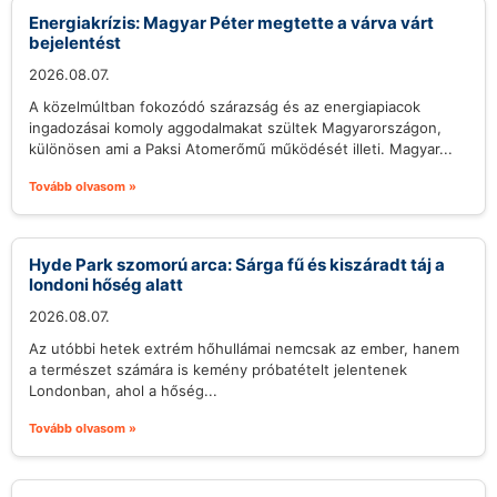
Energiakrízis: Magyar Péter megtette a várva várt
bejelentést
2026.08.07.
A közelmúltban fokozódó szárazság és az energiapiacok
ingadozásai komoly aggodalmakat szültek Magyarországon,
különösen ami a Paksi Atomerőmű működését illeti. Magyar...
Tovább olvasom »
Hyde Park szomorú arca: Sárga fű és kiszáradt táj a
londoni hőség alatt
2026.08.07.
Az utóbbi hetek extrém hőhullámai nemcsak az ember, hanem
a természet számára is kemény próbatételt jelentenek
Londonban, ahol a hőség...
Tovább olvasom »