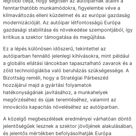
legfőbb célja, hogy segítsen az autóiparnak átállni a
fenntarthatóbb munkamódokra, figyelembe véve a
klímaváltozás elleni küzdelmet és az európai gazdaság
modernizációját. Az autóipar létfontosságú Európa
gazdasági stabilitása és növekedése szempontjából, így
kritikus a szektor támogatása és megújítása.
Ez a lépés különösen időszerű, tekintettel az
autóiparban fennálló jelenlegi kihívásokra, mint például
a globális ellátási láncokban tapasztalható zavarok és a
zöld technológiákba való beruházás szükségessége. A
Bizottság reméli, hogy a Stratégiai Párbeszéd
hozzájárul majd a gyártási folyamatok
hatékonyságának javításához, a munkahelyek
megőrzéséhez és újak teremtéséhez, valamint az
innovációs kapacitás növeléséhez az autóiparban.
A közelgő megbeszélések eredményei várhatóan döntő
jelentőségűek lesznek a szektor jövőjének alakulásában,
és jelentős mértékben befolyásolhatják Európa