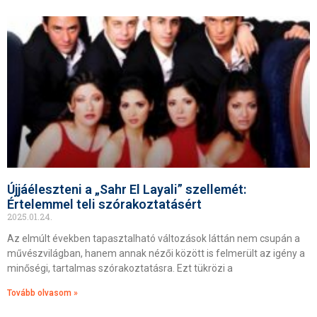
Újjáéleszteni a „Sahr El Layali” szellemét:
Értelemmel teli szórakoztatásért
2025.01.24.
Az elmúlt években tapasztalható változások láttán nem csupán a
művészvilágban, hanem annak nézői között is felmerült az igény a
minőségi, tartalmas szórakoztatásra. Ezt tükrözi a
Tovább olvasom »