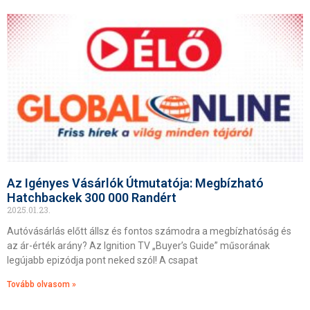
Az Igényes Vásárlók Útmutatója: Megbízható
Hatchbackek 300 000 Randért
2025.01.23.
Autóvásárlás előtt állsz és fontos számodra a megbízhatóság és
az ár-érték arány? Az Ignition TV „Buyer’s Guide” műsorának
legújabb epizódja pont neked szól! A csapat
Tovább olvasom »