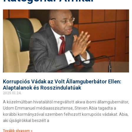
Korrupciós Vádak az Volt Államguberbátor Ellen:
Alaptalanok és Rosszindulatúak
2025.01.24.
A közelmúltban hivatalától megváltott akwa ibomi államgubernátor,
Udom Emmanuel médiaasszisztense, Steven Abia tagadta a
korábbi kormányzóval szemben felhozott korrupciós vádakat. Abia,
aki újságírókkal beszélt a
Tovább olvasom »