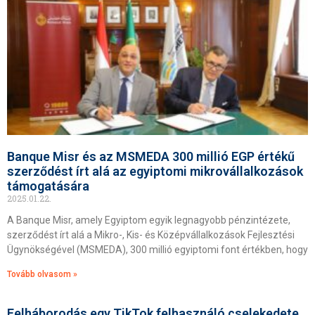
Banque Misr és az MSMEDA 300 millió EGP értékű
szerződést írt alá az egyiptomi mikrovállalkozások
támogatására
2025.01.22.
A Banque Misr, amely Egyiptom egyik legnagyobb pénzintézete,
szerződést írt alá a Mikro-, Kis- és Középvállalkozások Fejlesztési
Ügynökségével (MSMEDA), 300 millió egyiptomi font értékben, hogy
Tovább olvasom »
Felháborodás egy TikTok felhasználó cselekedete