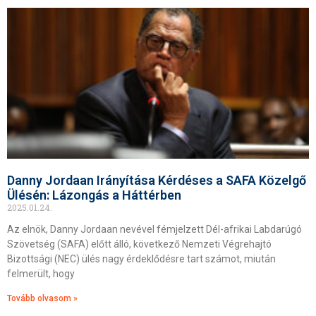
Danny Jordaan Irányítása Kérdéses a SAFA Közelgő
Ülésén: Lázongás a Háttérben
2025.01.24.
Az elnök, Danny Jordaan nevével fémjelzett Dél-afrikai Labdarúgó
Szövetség (SAFA) előtt álló, következő Nemzeti Végrehajtó
Bizottsági (NEC) ülés nagy érdeklődésre tart számot, miután
felmerült, hogy
Tovább olvasom »