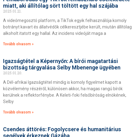
miatt, aki állítólag sört töltött egy hal szájába
2025.01.21.
A videómegosztó platform, a TikTok egyik felhasználója komoly
botrányt kavart és állatvédők célkeresztjébe került, miután állítólag
alkoholt itatott egy hallal. Az incidens videóját maga a
Tovább olvasom »
Igazságtétel a Képernyőn: A bírói magatartási
bizottság tárgyalása Selby Mbenenge ügyében
2025.01.20.
A Dél-afrikai Igazságtétel mindig is komoly figyelmet kapott a
közvélemény részéről, különösen akkor, ha magas rangú bírók
kerülnek a reflektorfénybe. A Keleti-foki felsőbíróság elnökének,
Selby
Tovább olvasom »
Csendes áttörés: Fogolycsere és humanitárius
segélyek érkeznek Gázába