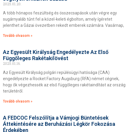
2025.01.20.
A több hónapos feszültség és összecsapások után végre egy
sugárnyaláb tűnt fel a közel-keleti égbolton, amely ígéretet
jelenthet a Gázai övezetben rekedt emberek számára. Vasárnap,
Tovább olvasom »
Az Egyesült Királyság Engedélyezte Az Első
Függőleges Rakétakilövést
2025.01.16.
Az Egyesült Királyság polgári repülésügyi hatósága (CAA)
engedélyezte a Rocket Factory Augsburg (RFA) német cégnek,
hogy ők végezhessék az első függőleges rakétaindítást az ország
területéről.
Tovább olvasom »
A FEDCOC Felszólítja a Vámjogi Büntetések
Áttekintésére az Beruházási Légkör Fokozása
Érdekében