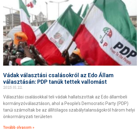
Vádak választási csalásokról az Edo Állam
választásán: PDP tanúk tettek vallomást
2025.01.22.
Választási csalásokkal teli vádak hallatszottak az Edo állambeli
kormányzóválasztáson, ahol a People’s Democratic Party (PDP)
tanúi számoltak be az állítólagos szabálytalanságokról három helyi
önkormányzati területen
Tovább olvasom »