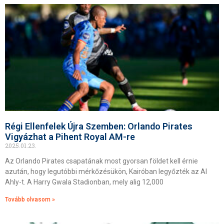
Régi Ellenfelek Újra Szemben: Orlando Pirates
Vigyázhat a Pihent Royal AM-re
2025.01.23.
Az Orlando Pirates csapatának most gyorsan földet kell érnie
azután, hogy legutóbbi mérkőzésükön, Kairóban legyőzték az Al
Ahly-t. A Harry Gwala Stadionban, mely alig 12,000
Tovább olvasom »