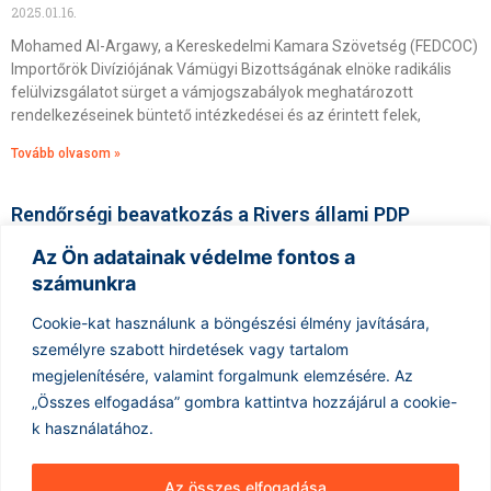
2025.01.16.
Mohamed Al-Argawy, a Kereskedelmi Kamara Szövetség (FEDCOC)
Importőrök Divíziójának Vámügyi Bizottságának elnöke radikális
felülvizsgálatot sürget a vámjogszabályok meghatározott
rendelkezéseinek büntető intézkedései és az érintett felek,
Tovább olvasom »
Rendőrségi beavatkozás a Rivers állami PDP
központjánál új vezetés kialakulása közben
Az Ön adatainak védelme fontos a
2025.01.16.
számunkra
A Rivers államban található Nigériai Népi Demokratikus Párt (PDP)
központját rendőri erők foglalták el, miután az államban új
Cookie-kat használunk a böngészési élmény javítására,
pártvezetés alakult ki. Ez az intézkedés egy
személyre szabott hirdetések vagy tartalom
megjelenítésére, valamint forgalmunk elemzésére.
Az
Tovább olvasom »
« Előző
1
…
50
51
52
53
Következő »
„Összes elfogadása” gombra kattintva hozzájárul a cookie-
k használatához.
Az összes elfogadása