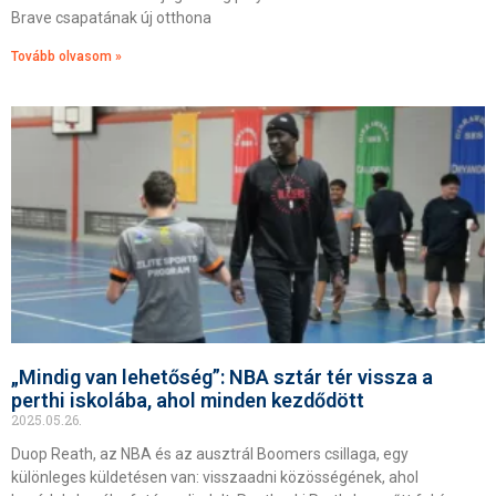
Brave csapatának új otthona
Tovább olvasom »
„Mindig van lehetőség”: NBA sztár tér vissza a
perthi iskolába, ahol minden kezdődött
2025.05.26.
Duop Reath, az NBA és az ausztrál Boomers csillaga, egy
különleges küldetésen van: visszaadni közösségének, ahol