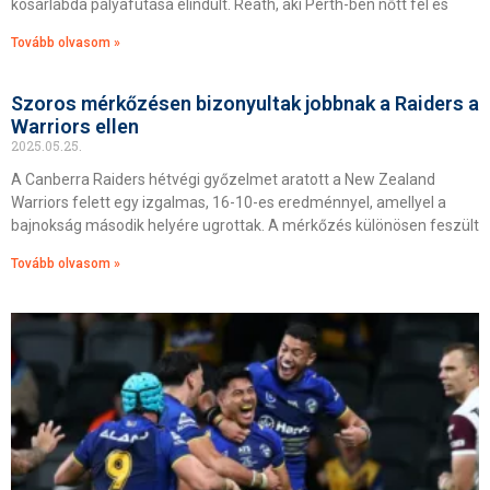
kosárlabda pályafutása elindult. Reath, aki Perth-ben nőtt fel és
Tovább olvasom »
Szoros mérkőzésen bizonyultak jobbnak a Raiders a
Warriors ellen
2025.05.25.
A Canberra Raiders hétvégi győzelmet aratott a New Zealand
Warriors felett egy izgalmas, 16-10-es eredménnyel, amellyel a
bajnokság második helyére ugrottak. A mérkőzés különösen feszült
Tovább olvasom »