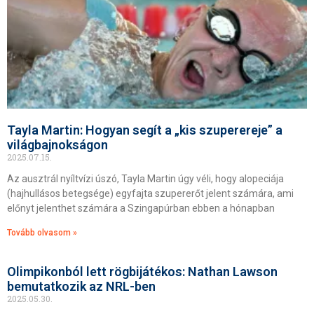
Tayla Martin: Hogyan segít a „kis szuperereje” a
világbajnokságon
2025.07.15.
Az ausztrál nyíltvízi úszó, Tayla Martin úgy véli, hogy alopeciája
(hajhullásos betegsége) egyfajta szupererőt jelent számára, ami
előnyt jelenthet számára a Szingapúrban ebben a hónapban
Tovább olvasom »
Olimpikonból lett rögbijátékos: Nathan Lawson
bemutatkozik az NRL-ben
2025.05.30.