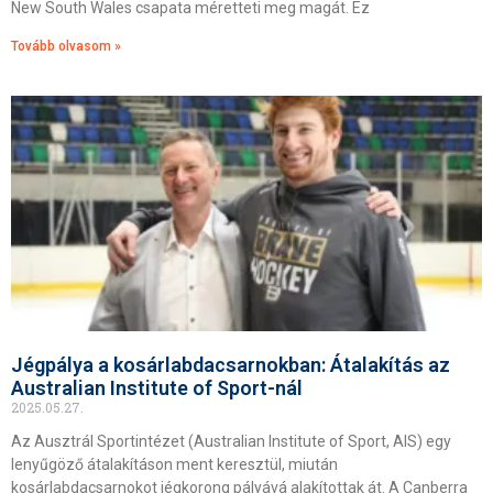
New South Wales csapata méretteti meg magát. Ez
Tovább olvasom »
Jégpálya a kosárlabdacsarnokban: Átalakítás az
Australian Institute of Sport-nál
2025.05.27.
Az Ausztrál Sportintézet (Australian Institute of Sport, AIS) egy
lenyűgöző átalakításon ment keresztül, miután
kosárlabdacsarnokot jégkorong pályává alakítottak át. A Canberra