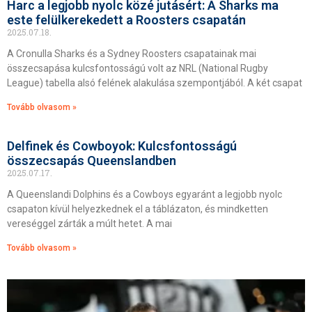
Harc a legjobb nyolc közé jutásért: A Sharks ma
este felülkerekedett a Roosters csapatán
2025.07.18.
A Cronulla Sharks és a Sydney Roosters csapatainak mai
összecsapása kulcsfontosságú volt az NRL (National Rugby
League) tabella alsó felének alakulása szempontjából. A két csapat
Tovább olvasom »
Delfinek és Cowboyok: Kulcsfontosságú
összecsapás Queenslandben
2025.07.17.
A Queenslandi Dolphins és a Cowboys egyaránt a legjobb nyolc
csapaton kívül helyezkednek el a táblázaton, és mindketten
vereséggel zárták a múlt hetet. A mai
Tovább olvasom »