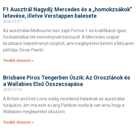
F1 Ausztrál Nagydíj: Mercedes és a „homokzsákok”
letevése, illetve Verstappen balesete
2026.03.07.
Az ausztráliai Melbourne-ben zajló Forma-1-es kvalifikáció igazi
fordulatokkal teli eseménynek bizonyult. A Mercedes csapat
kirobbanó teljesítményt nyújtott, ami meglepetést keltett a McLaren
pilótája, Oscar Piastri
Tovább olvasom »
Brisbane Piros Tengerben Úszik: Az Oroszlánok és
a Wallabies Első Összecsapása
2025.07.19.
A British and Irish Lions eddig veretlenül haladnak az ausztráliai
túrájukon, ám ma este a Lang Parkban esélyük van arra, hogy a
Wallabies meglepetést okozzon
Tovább olvasom »