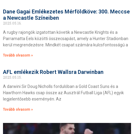
Dane Gagai Emlékezetes Mérföldköve: 300. Meccse
a Newcastle Színeiben
2025.05.16.
A rugby rajongók izgatottan követik a Newcastle Knights és a
Parramatta Eels közötti összecsapást, amely a Hunter Stadionban
kerül megrendezésre. Mindkét csapat számára kulcsfontosságú a
Tovább olvasom »
AFL emlékezik Robert Wallsra Darwinban
2025.05.15.
A darwini Sir Doug Nicholls fordulóban a Gold Coast Suns és a
Hawthorn Hawks csap össze az Ausztrál Futball Liga (AFL) egyik
legjelentősebb eseményén. Az
Tovább olvasom »