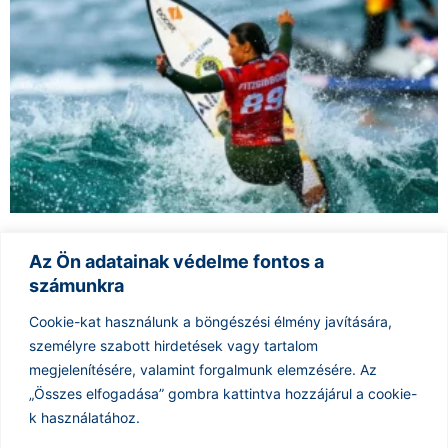
Ausztrál Szörfösök Kudarca a Gold Coast Pro-n
Az Ön adatainak védelme fontos a
2025.05.10.
számunkra
A Gold Coast Pro idei versenyében az ausztrál Sally Fitzgibbons és
Julian Wilson reményei szertefoszlottak a döntőben, amelyek
Cookie-kat használunk a böngészési élmény javítására,
izgalmas csatákat hoztak a Burliegh Heads partjainál.
személyre szabott hirdetések vagy tartalom
megjelenítésére, valamint forgalmunk elemzésére.
Az
Tovább olvasom »
« Előző
1
2
3
…
7
Következő »
„Összes elfogadása” gombra kattintva hozzájárul a cookie-
k használatához.