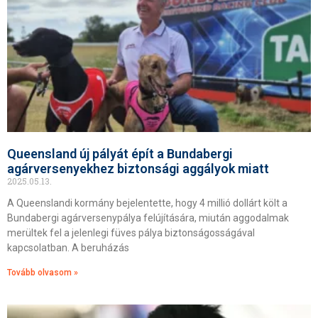
Queensland új pályát épít a Bundabergi
agárversenyekhez biztonsági aggályok miatt
2025.05.13.
A Queenslandi kormány bejelentette, hogy 4 millió dollárt költ a
Bundabergi agárversenypálya felújítására, miután aggodalmak
merültek fel a jelenlegi füves pálya biztonságosságával
kapcsolatban. A beruházás
Tovább olvasom »