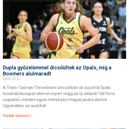
Dupla győzelemmel dicsőültek az Opals, míg a
Boomers alulmaradt
2025.05.11.
A Trans-Tasman Throwdown sorozatban az ausztrál Opals
kosárlabdacsapat sikerrel söpört végig az új-zélandi Tall Ferns
csapaton, minden egyes mérkőzést maguk javára döntve.
Ugyanakkor az ausztrál
Tovább olvasom »