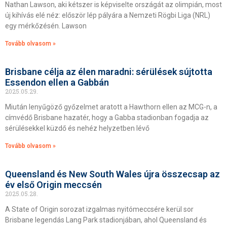
Nathan Lawson, aki kétszer is képviselte országát az olimpián, most
új kihívás elé néz: először lép pályára a Nemzeti Rögbi Liga (NRL)
egy mérkőzésén. Lawson
Tovább olvasom »
Brisbane célja az élen maradni: sérülések sújtotta
Essendon ellen a Gabbán
2025.05.29.
Miután lenyűgöző győzelmet aratott a Hawthorn ellen az MCG-n, a
címvédő Brisbane hazatér, hogy a Gabba stadionban fogadja az
sérülésekkel küzdő és nehéz helyzetben lévő
Tovább olvasom »
Queensland és New South Wales újra összecsap az
év első Origin meccsén
2025.05.28.
A State of Origin sorozat izgalmas nyitómeccsére kerül sor
Brisbane legendás Lang Park stadionjában, ahol Queensland és