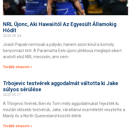
NRL Újonc, Aki Hawaiitól Az Egyesült Államokig
Hódít
2025.05.24.
Joash Papalii nemcsak a pályán, hanem azon kívül is komoly
benyomást tett. A Paramatta Eels újonc játékosa meglepő sikert
aratott első NRL meccsén, ami nem
Tovább olvasom »
Trbojevic testvérek aggodalmát váltotta ki Jake
súlyos sérülése
2025.05.17.
A Trbojevic fivérek, Ben és Tom mély aggodalmukat fejezték ki,
miután idősebb testvérük, Jake, váratlanul eszméletét vesztette a
Manly és a North Queensland közötti élénk
Tovább olvasom »